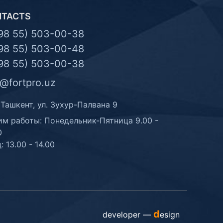
NTACTS
98 55) 503-00-38
98 55) 503-00-48
98 55) 503-00-38
o@fortpro.uz
 Ташкент, ул. Зухур-Палвана 9
м работы: Понедельник-Пятница 9.00 -
0
: 13.00 - 14.00
d
developer —
esign