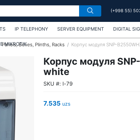
(+998 55) 50
TS
IP TELEPHONY
SERVER EQUIPMENT
DIGITAL SI
Е MIKROTIK
Panels, Boxes, Plinths, Racks
Корпус модуля SNP-B2550WHZ f
Корпус модуля SNP-
white
SKU #: l-79
7.535
uzs