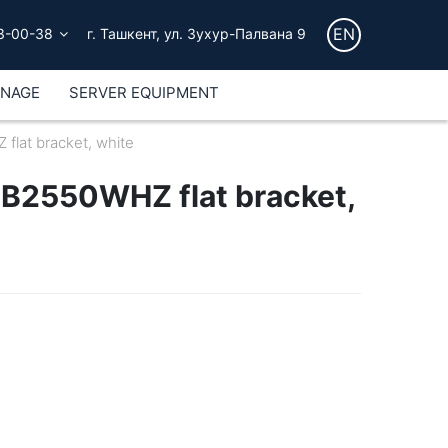
EN
3-00-38
г. Ташкент, ул. Зухур-Палвана 9
GNAGE
SERVER EQUIPMENT
lat bracket, white
B2550WHZ flat bracket,