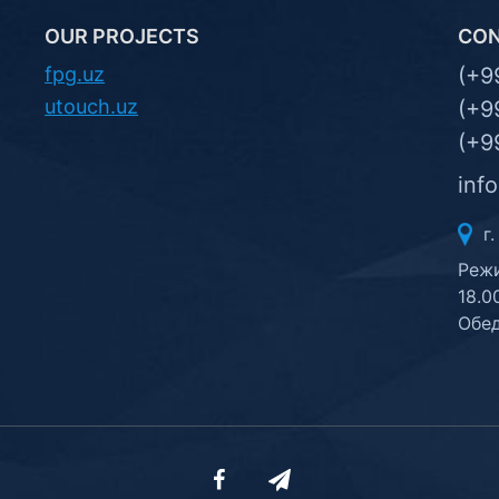
OUR PROJECTS
CO
fpg.uz
(+9
utouch.uz
(+9
(+9
inf
г.
Режи
18.0
Обед