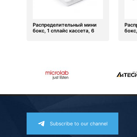
Распределительный мини
Расп
бокс, 1 сплайс кассета, 6
бокс
сварок, (под пигтейлы)
Subscribe to our channel