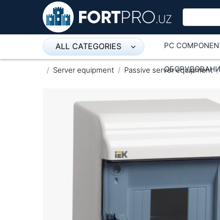
PC COMPONEN
ALL CATEGORIES
Микрофон
ОБОРУДОВАНИ
Server equipment
Passive server equipment
Напольные розетки
Оборудование Mikrotik
Пылесос
Спикерфон
ADSL, Wan / Lan Routers, Wi-Fi
IP Telephony
Stereo systems