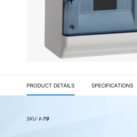
Server equipment
UPS Uninterruptible Power
Supply
Headphones
Mouses and keybords
Cooling systems
Server equipment
PRODUCT DETAILS
SPECIFICATIONS
Video conferencing
Digital Signage
Video surveillance
SKU:
l-79
PC