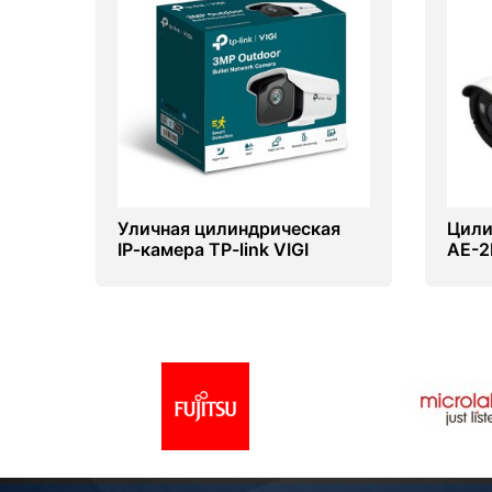
Уличная цилиндрическая
Цили
IP‑камера TP-link VIGI
AE-2
C300HP-6
(108
2.8-