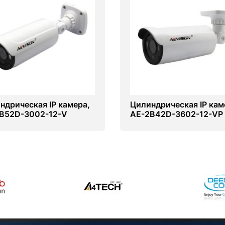
ндрическая IP камера,
Цилиндрическая IP кам
B52D-3002-12-V
AE-2B42D-3602-12-VP
0P 2.0Mp Dome Camera
(1080P 2.0Mp Dome Ca
12mm Lens)
With POE 2.8-12mm Len