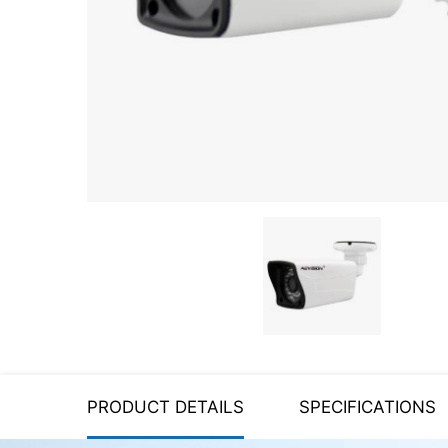
Server equipment
UPS Uninterruptible Power
Supply
Headphones
Mouses and keybords
Cooling systems
Server equipment
Video conferencing
Digital Signage
Video surveillance
PRODUCT DETAILS
SPECIFICATIONS
PC