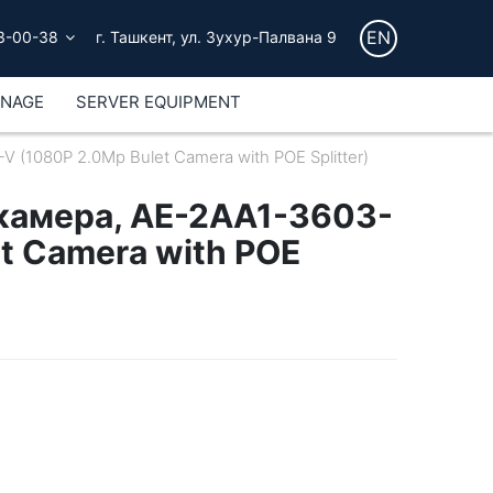
EN
3-00-38
г. Ташкент, ул. Зухур-Палвана 9
GNAGE
SERVER EQUIPMENT
 (1080P 2.0Mp Bulet Camera with POE Splitter)
камера, AE-2AA1-3603-
t Camera with POE