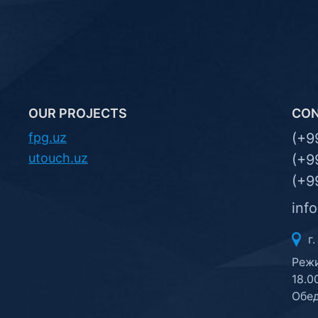
OUR PROJECTS
CO
fpg.uz
(+9
utouch.uz
(+9
(+9
inf
г.
Режи
18.0
Обед