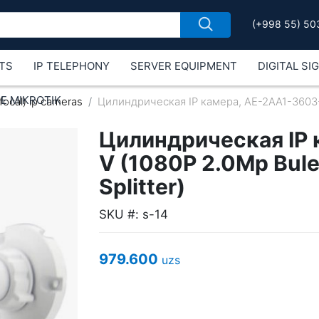
(+998 55) 50
TS
IP TELEPHONY
SERVER EQUIPMENT
DIGITAL SI
Е MIKROTIK
ifocal) ip cameras
Цилиндрическая IP камера, AE-2AA1-3603-V
Цилиндрическая IP 
V (1080P 2.0Mp Bule
Splitter)
SKU #: s-14
979.600
uzs