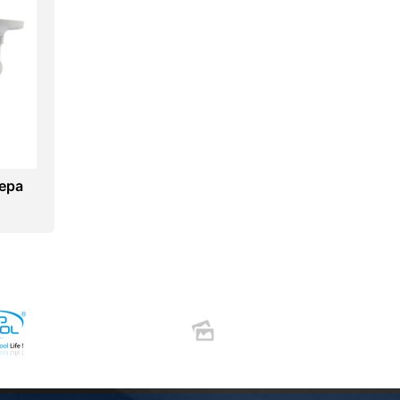
ера
mera
s)