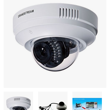
Stereo systems
Server equipment
UPS Uninterruptible Power Supply
Headphones
Mouses and keybords
Cooling systems
Server equipment
Video conferencing
Digital Signage
Video surveillance
PC