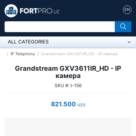
EN
ALL CATEGORIES
Микрофон
IP Telephony
Grandstream GXV3611IR_HD - IP камера
Напольные розетки
Grandstream GXV3611IR_HD - IP
камера
Оборудование Mikrotik
SKU #: t-156
Пылесос
821.500
uzs
Спикерфон
ADSL, Wan / Lan Routers, Wi-Fi
IP Telephony