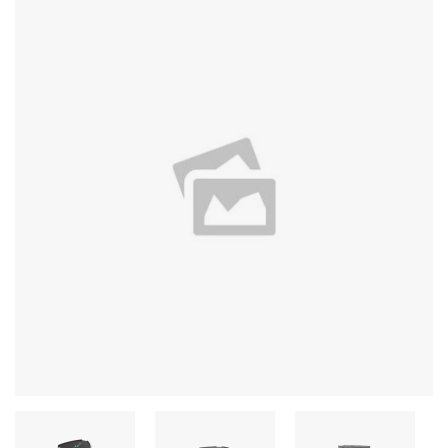
Stereo systems
Server equipment
UPS Uninterruptible Power Supply
Headphones
Mouses and keybords
Cooling systems
Server equipment
Video conferencing
Digital Signage
Video surveillance
PC