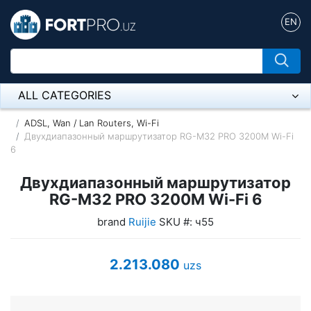
EN
ALL CATEGORIES
Микрофон
ADSL, Wan / Lan Routers, Wi-Fi
Двухдиапазонный маршрутизатор RG-M32 PRO 3200M Wi-Fi
6
Напольные розетки
Двухдиапазонный маршрутизатор
Оборудование Mikrotik
RG-M32 PRO 3200M Wi-Fi 6
Пылесос
brand
Ruijie
SKU #: ч55
Спикерфон
2.213.080
uzs
ADSL, Wan / Lan Routers, Wi-Fi
IP Telephony