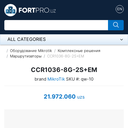
EN
ALL CATEGORIES
Микрофон
Оборудование Mikrotik
Комплексные решения
Маршрутизаторы
CCR1036-8G-2S+EM
Напольные розетки
CCR1036-8G-2S+EM
Оборудование Mikrotik
brand
MikroTik
SKU #: qw-10
Пылесос
21.972.060
uzs
Спикерфон
ADSL, Wan / Lan Routers, Wi-Fi
IP Telephony