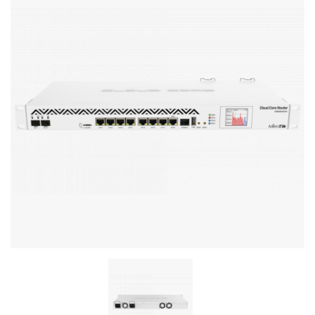
Stereo systems
Server equipment
UPS Uninterruptible Power Supply
Headphones
Mouses and keybords
Cooling systems
Server equipment
Video conferencing
Digital Signage
Video surveillance
PC