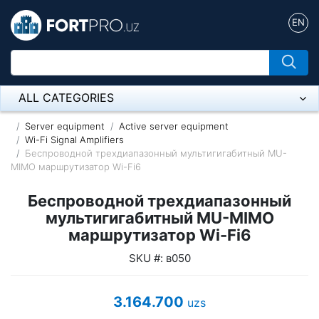
EN
ALL CATEGORIES
Микрофон
Server equipment
Active server equipment
Wi-Fi Signal Amplifiers
Беспроводной трехдиапазонный мультигигабитный MU-
Напольные розетки
MIMO маршрутизатор Wi-Fi6
Оборудование Mikrotik
Беспроводной трехдиапазонный
Пылесос
мультигигабитный MU-MIMO
маршрутизатор Wi-Fi6
Спикерфон
SKU #: в050
ADSL, Wan / Lan Routers, Wi-Fi
3.164.700
uzs
IP Telephony