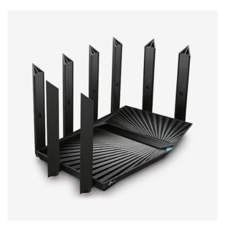
Stereo systems
Server equipment
UPS Uninterruptible Power Supply
Headphones
Mouses and keybords
Cooling systems
Server equipment
Video conferencing
Digital Signage
Video surveillance
PC