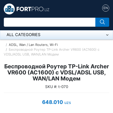
EN
ALL CATEGORIES
Микрофон
ADSL, Wan / Lan Routers, Wi-Fi
Беспроводной Роутер TP-Link Archer VR600 (AC1600) с
VDSL/ADSL USB, WAN/LAN Модем
Напольные розетки
Беспроводной Роутер TP-Link Archer
Оборудование Mikrotik
VR600 (AC1600) с VDSL/ADSL USB,
Пылесос
WAN/LAN Модем
SKU #: t-070
Спикерфон
ADSL, Wan / Lan Routers, Wi-Fi
648.010
uzs
IP Telephony