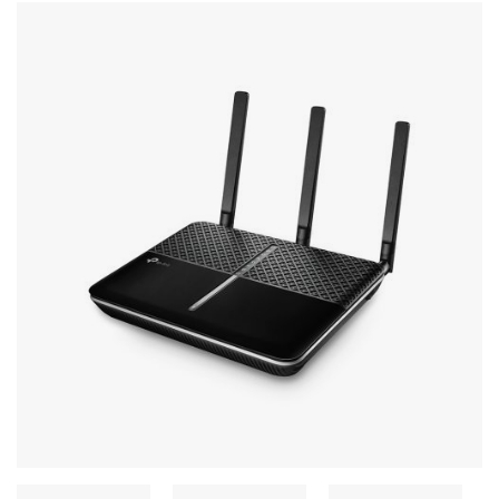
Stereo systems
Server equipment
UPS Uninterruptible Power Supply
Headphones
Mouses and keybords
Cooling systems
Server equipment
Video conferencing
Digital Signage
Video surveillance
PC