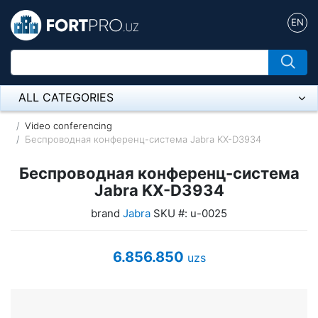
EN
ALL CATEGORIES
Микрофон
Video conferencing
Беспроводная конференц-система Jabra KX-D3934
Напольные розетки
Беспроводная конференц-система
Оборудование Mikrotik
Jabra KX-D3934
brand
Jabra
SKU #: u-0025
Пылесос
Спикерфон
6.856.850
uzs
ADSL, Wan / Lan Routers, Wi-Fi
IP Telephony