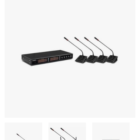
Stereo systems
Server equipment
UPS Uninterruptible Power Supply
Headphones
Mouses and keybords
Cooling systems
Server equipment
Video conferencing
Digital Signage
Video surveillance
PC