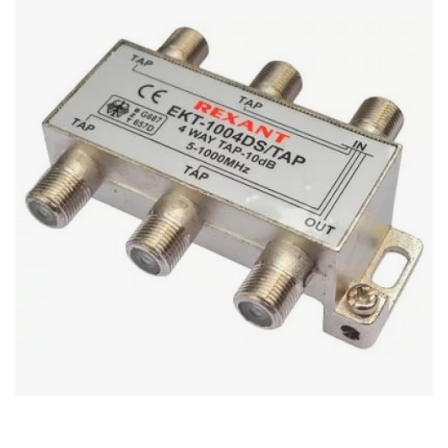
Stereo systems
Server equipment
UPS Uninterruptible Power Supply
Headphones
Mouses and keybords
Cooling systems
Server equipment
Video conferencing
Digital Signage
Video surveillance
PC