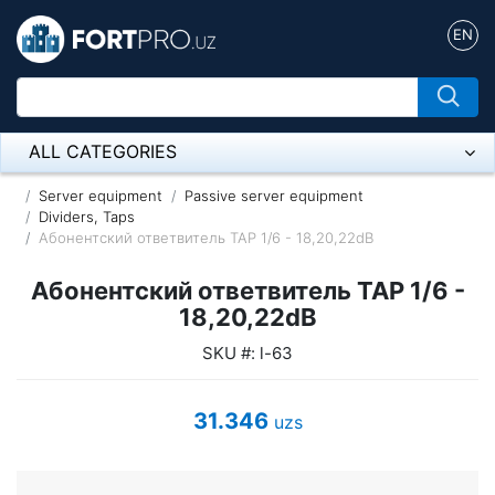
EN
ALL CATEGORIES
Микрофон
Server equipment
Passive server equipment
Dividers, Taps
Абонентский ответвитель ТАР 1/6 - 18,20,22dB
Напольные розетки
Абонентский ответвитель ТАР 1/6 -
Оборудование Mikrotik
18,20,22dB
Пылесос
SKU #: l-63
Спикерфон
31.346
uzs
ADSL, Wan / Lan Routers, Wi-Fi
IP Telephony