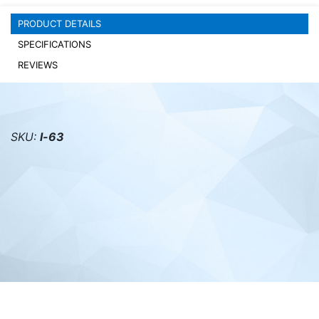
PRODUCT DETAILS
PC components
SPECIFICATIONS
REVIEWS
SKU:
l-63