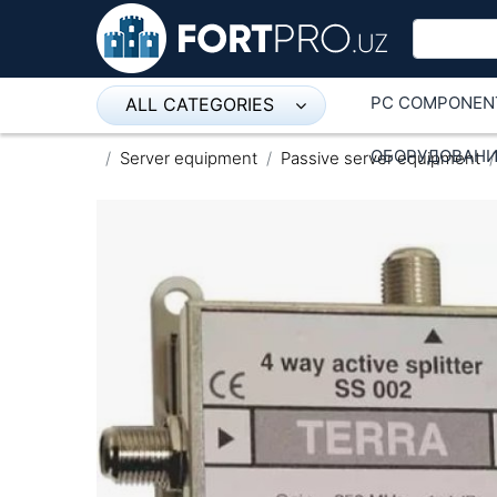
PC COMPONEN
ALL CATEGORIES
Микрофон
ОБОРУДОВАНИ
Server equipment
Passive server equipment
Напольные розетки
Оборудование Mikrotik
Пылесос
Спикерфон
ADSL, Wan / Lan Routers, Wi-Fi
IP Telephony
Stereo systems