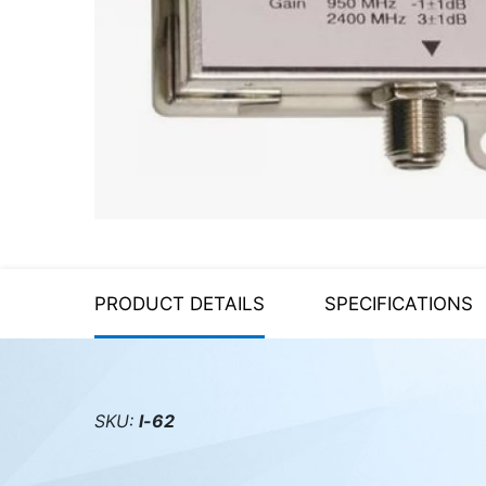
Server equipment
UPS Uninterruptible Power
Supply
Headphones
Mouses and keybords
Cooling systems
Server equipment
PRODUCT DETAILS
SPECIFICATIONS
Video conferencing
Digital Signage
Video surveillance
SKU:
l-62
PC