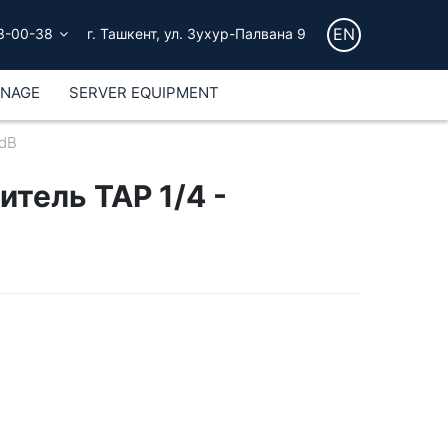
EN
3-00-38
г. Ташкент, ул. Зухур-Палвана 9
GNAGE
SERVER EQUIPMENT
2dB
тель ТАР 1/4 -