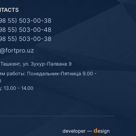
NTACTS
98 55) 503-00-38
98 55) 503-00-48
98 55) 503-00-38
o@fortpro.uz
 Ташкент, ул. Зухур-Палвана 9
м работы: Понедельник-Пятница 9.00 -
0
: 13.00 - 14.00
d
developer —
esign