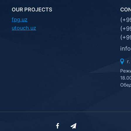
OUR PROJECTS
CO
fpg.uz
(+9
utouch.uz
(+9
(+9
inf
г.
Режи
18.0
Обед