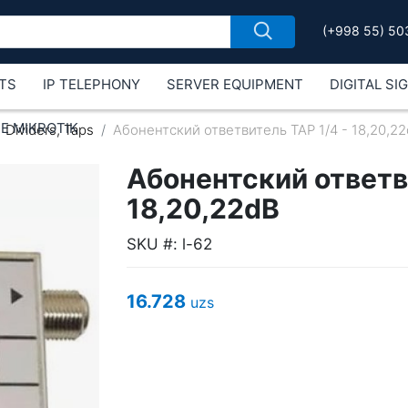
(+998 55) 50
TS
IP TELEPHONY
SERVER EQUIPMENT
DIGITAL SI
Е MIKROTIK
Dividers, Taps
Абонентский ответвитель ТАР 1/4 - 18,20,2
Абонентский ответви
18,20,22dB
SKU #: l-62
16.728
uzs