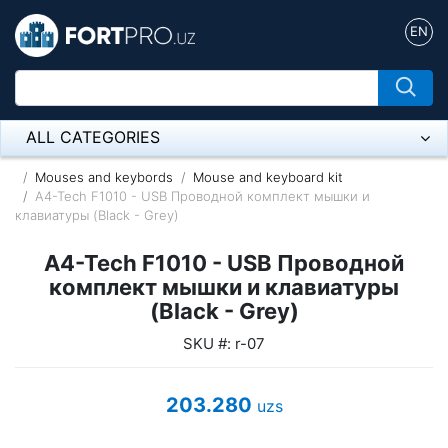
EN
ALL CATEGORIES
Микрофон
Mouses and keybords
Mouse and keyboard kit
A4-Tech F1010 - USB Проводной комплект мышки и
клавиатуры (Black - Grey)
Напольные розетки
A4-Tech F1010 - USB Проводной
Оборудование Mikrotik
комплект мышки и клавиатуры
Пылесос
(Black - Grey)
SKU #: r-07
Спикерфон
ADSL, Wan / Lan Routers, Wi-Fi
203.280
uzs
IP Telephony