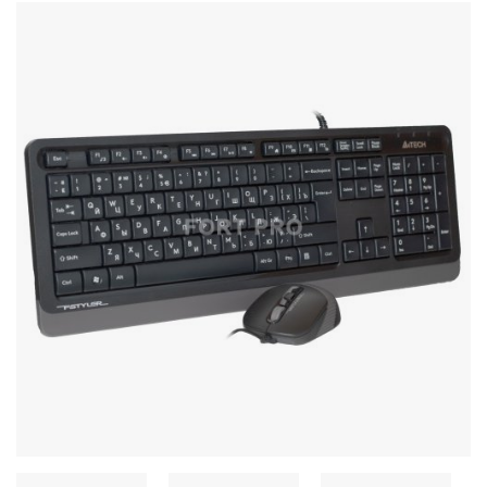
Stereo systems
Server equipment
UPS Uninterruptible Power Supply
Headphones
Mouses and keybords
Cooling systems
Server equipment
Video conferencing
Digital Signage
Video surveillance
PC