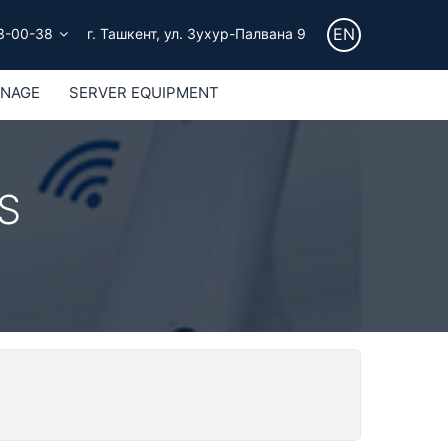
EN
3-00-38
г. Ташкент, ул. Зухур-Палвана 9
GNAGE
SERVER EQUIPMENT
S