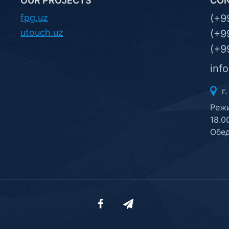
OUR PROJECTS
CO
fpg.uz
(+9
utouch.uz
(+9
(+9
inf
г.
Режи
18.0
Обед