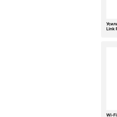
Усил
Link
Wi-F