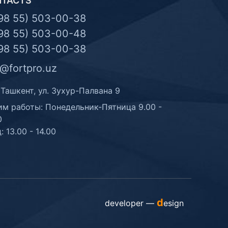
NTACTS
98 55) 503-00-38
98 55) 503-00-48
98 55) 503-00-38
o@fortpro.uz
 Ташкент, ул. Зухур-Палвана 9
м работы: Понедельник-Пятница 9.00 -
0
: 13.00 - 14.00
d
developer —
esign