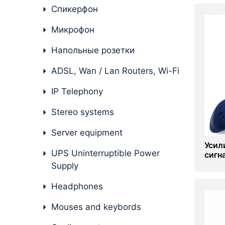
Спикерфон
Server equipment
Микрофон
UPS Uninterruptible Power
Supply
Напольные розетки
Headphones
ADSL, Wan / Lan Routers, Wi-Fi
Mouses and keybords
IP Telephony
Cooling systems
Stereo systems
Server equipment
Server equipment
Усил
Video conferencing
UPS Uninterruptible Power
сигн
Supply
Digital Signage
Headphones
Video surveillance
Mouses and keybords
PC