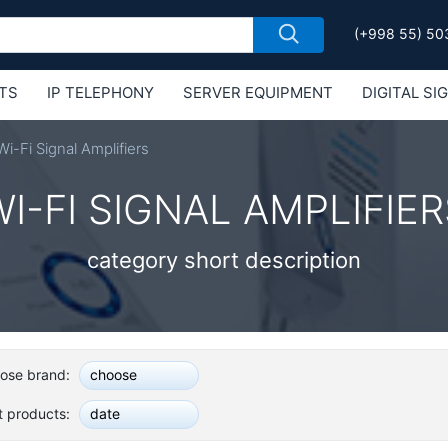
(+998 55) 50
TS
IP TELEPHONY
SERVER EQUIPMENT
DIGITAL SI
Е MIKROTIK
Wi-Fi Signal Amplifiers
WI-FI SIGNAL AMPLIFIER
category short description
ose brand:
choose
t products:
date