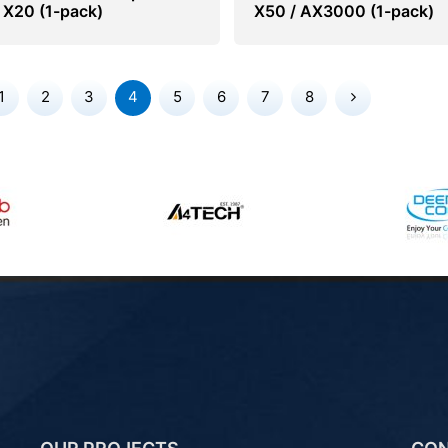
 X20 (1-pack)
X50 / AX3000 (1-pack)
1
2
3
4
5
6
7
8