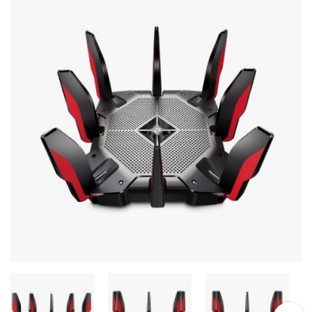
Stereo systems
Server equipment
UPS Uninterruptible Power Supply
Headphones
Mouses and keybords
Cooling systems
Server equipment
Video conferencing
Digital Signage
Video surveillance
PC