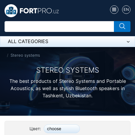
EN
ALL CATEGORIES
Микрофон
Stereo systems
Напольные розетки
STEREO SYSTEMS
Оборудование Mikrotik
The best products of Stereo Systems and Portable
Acoustics, as well as stylish Bluetooth speakers in
Пылесос
Tashkent, Uzbekistan.
Спикерфон
ADSL, Wan / Lan Routers, Wi-Fi
Цвет:
choose
IP Telephony