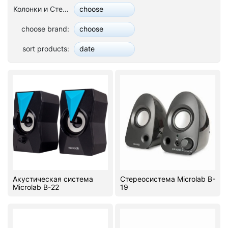
Колонки и Стереосистемы:
choose
Stereo systems
choose brand:
choose
Server equipment
sort products:
date
UPS Uninterruptible Power Supply
Headphones
Mouses and keybords
Cooling systems
Server equipment
Video conferencing
Акустическая система
Стереосистема Microlab B-
Digital Signage
Microlab B-22
19
Video surveillance
PC