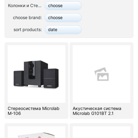
Колонки и Стереосистемы:
choose
Stereo systems
choose brand:
choose
Server equipment
sort products:
date
UPS Uninterruptible Power Supply
Headphones
Mouses and keybords
Cooling systems
Server equipment
Video conferencing
Стереосистема Microlab
Акустическая система
Digital Signage
M-106
Microlab G101BT 2.1
Video surveillance
PC