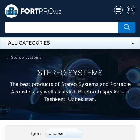
EN
ALL CATEGORIES
Микрофон
Stereo systems
Напольные розетки
STEREO SYSTEMS
Оборудование Mikrotik
The best products of Stereo Systems and Portable
Acoustics, as well as stylish Bluetooth speakers in
Пылесос
Tashkent, Uzbekistan.
Спикерфон
ADSL, Wan / Lan Routers, Wi-Fi
Цвет:
choose
IP Telephony