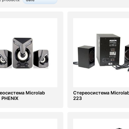
еосистема Microlab
Стереосистема Microla
 PHENIX
223