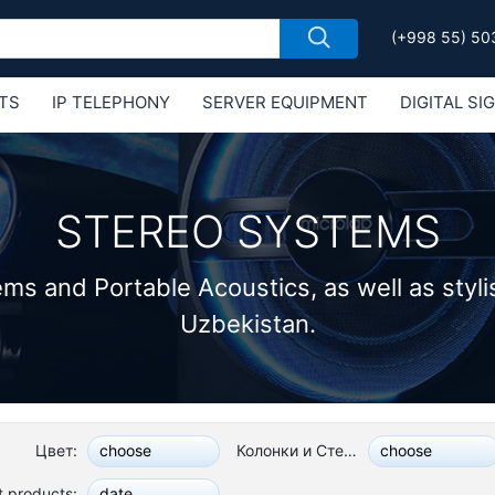
(+998 55) 50
TS
IP TELEPHONY
SERVER EQUIPMENT
DIGITAL SI
Е MIKROTIK
STEREO SYSTEMS
ms and Portable Acoustics, as well as styli
Uzbekistan.
Цвет:
Колонки и Стереосистемы:
choose
choose
t products:
date