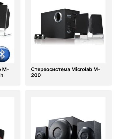
b M-
Стереосистема Microlab M-
th
200