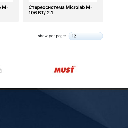
b M-
Стереосистема Microlab M-
106 BT/ 2.1
show per page:
12