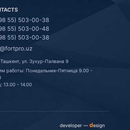
NTACTS
98 55) 503-00-38
98 55) 503-00-48
98 55) 503-00-38
o@fortpro.uz
 Ташкент, ул. Зухур-Палвана 9
м работы: Понедельник-Пятница 9.00 -
0
: 13.00 - 14.00
d
developer —
esign