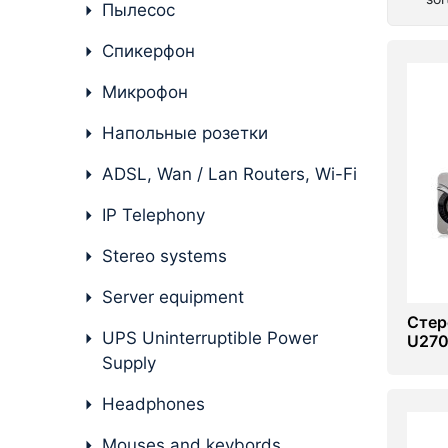
Пылесос
Server equipment
Спикерфон
UPS Uninterruptible Power
Supply
Микрофон
Headphones
Напольные розетки
Mouses and keybords
ADSL, Wan / Lan Routers, Wi-Fi
Cooling systems
IP Telephony
Server equipment
Stereo systems
Video conferencing
Server equipment
Стер
UPS Uninterruptible Power
Digital Signage
U270
Supply
Video surveillance
Headphones
PC
Mouses and keybords