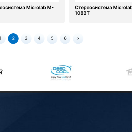
еосистема Microlab M-
Стереосистема Microla
108BT
1
2
3
4
5
6