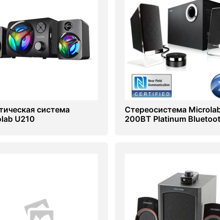
тическая система
Стереосистема Microla
olab U210
200BT Platinum Bluetoo