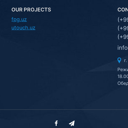
OUR PROJECTS
CO
fpg.uz
(+9
utouch.uz
(+9
(+9
inf
г.
Режи
18.0
Обед