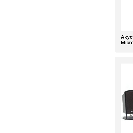
Акус
Micr
Coou