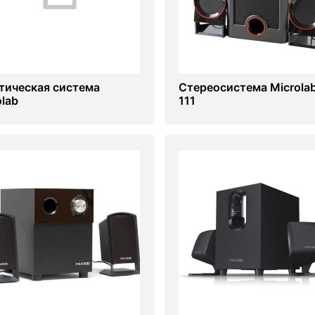
тическая система
Стереосистема Microla
olab
111
l118BT/2.1/Bluetooth