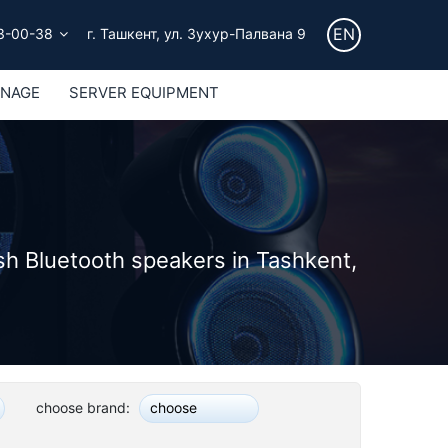
EN
3-00-38
г. Ташкент, ул. Зухур-Палвана 9
GNAGE
SERVER EQUIPMENT
sh Bluetooth speakers in Tashkent,
choose brand:
choose