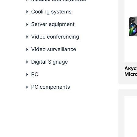
PC components
Cooling systems
Server equipment
Video conferencing
Video surveillance
Digital Signage
Акус
Micr
PC
PC components