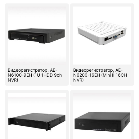
Stereo systems
Server equipment
UPS Uninterruptible Power Supply
Headphones
Mouses and keybords
Видеорегистратор, AE-
Видеорегистратор, AE-
Cooling systems
N6100-9EH (1U 1HDD 9ch
N6200-16EH (Mini II 16CH
NVR)
NVR)
Server equipment
Video conferencing
Digital Signage
Video surveillance
PC