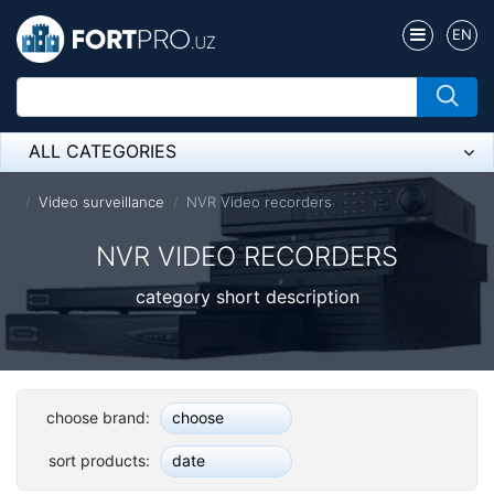
EN
ALL CATEGORIES
Микрофон
Video surveillance
NVR Video recorders
Напольные розетки
NVR VIDEO RECORDERS
Оборудование Mikrotik
category short description
Пылесос
Спикерфон
choose brand:
choose
ADSL, Wan / Lan Routers, Wi-Fi
sort products:
date
IP Telephony