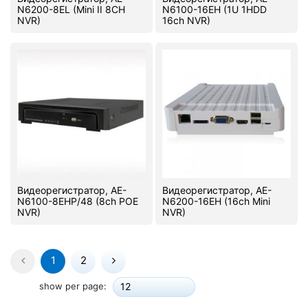
N6200-8EL (Mini II 8CH
N6100-16EH (1U 1HDD
NVR)
16ch NVR)
Видеорегистратор, AE-
Видеорегистратор, AE-
N6100-8EHP/48 (8ch POE
N6200-16EH (16ch Mini
NVR)
NVR)
1
2
show per page:
12