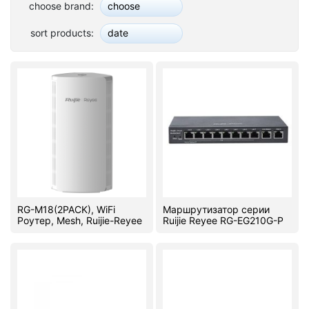
choose brand:
choose
Stereo systems
sort products:
date
Server equipment
UPS Uninterruptible Power Supply
Headphones
Mouses and keybords
Cooling systems
Server equipment
RG-M18(2PACK), WiFi
Маршрутизатор серии
Video conferencing
Роутер, Mesh, Ruijie-Reyee
Ruijie Reyee RG-EG210G-P
Digital Signage
Video surveillance
PC