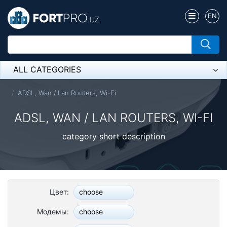
EN
ALL CATEGORIES
Микрофон
ADSL, Wan / Lan Routers, Wi-Fi
Напольные розетки
ADSL, WAN / LAN ROUTERS, WI-FI
Оборудование Mikrotik
category short description
Пылесос
Спикерфон
Цвет:
choose
ADSL, Wan / Lan Routers, Wi-Fi
Модемы:
choose
IP Telephony