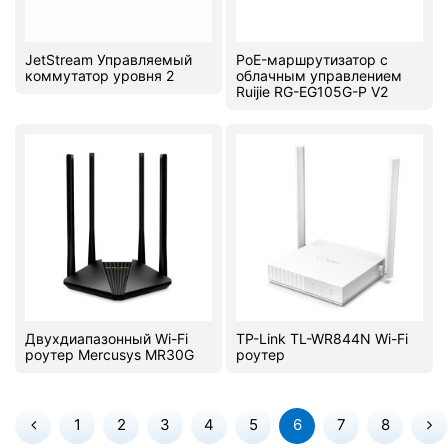
JetStream Управляемый
PoE-маршрутизатор с
коммутатор уровня 2
облачным управлением
Ruijie RG-EG105G-P V2
Двухдиапазонный Wi-Fi
TP-Link TL-WR844N Wi-Fi
роутер Mercusys MR30G
роутер
1
2
3
4
5
6
7
8