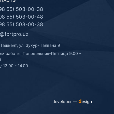
NTACTS
98 55) 503-00-38
98 55) 503-00-48
98 55) 503-00-38
o@fortpro.uz
 Ташкент, ул. Зухур-Палвана 9
м работы: Понедельник-Пятница 9.00 -
0
: 13.00 - 14.00
d
developer —
esign