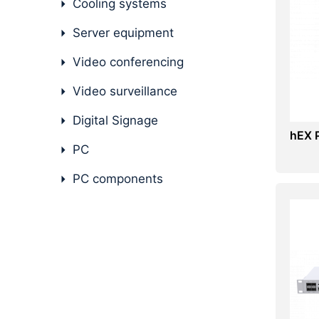
Cooling systems
PC components
Server equipment
Video conferencing
Video surveillance
Digital Signage
hEX P
PC
PC components