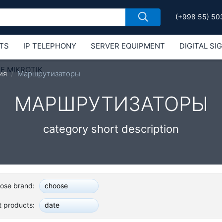
(+998 55) 50
TS
IP TELEPHONY
SERVER EQUIPMENT
DIGITAL SI
Е MIKROTIK
ия
Маршрутизаторы
МАРШРУТИЗАТОРЫ
category short description
ose brand:
choose
t products:
date