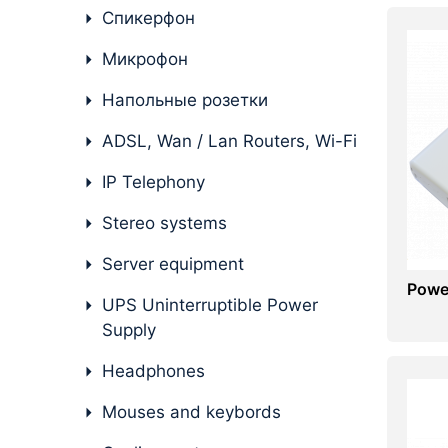
Спикерфон
Server equipment
Микрофон
UPS Uninterruptible Power
Supply
Напольные розетки
Headphones
ADSL, Wan / Lan Routers, Wi-Fi
Mouses and keybords
IP Telephony
Cooling systems
Stereo systems
Server equipment
Server equipment
Powe
Video conferencing
UPS Uninterruptible Power
Supply
Digital Signage
Headphones
Video surveillance
Mouses and keybords
PC