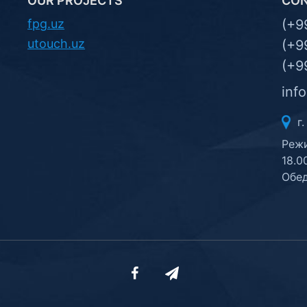
OUR PROJECTS
CO
fpg.uz
(+9
utouch.uz
(+9
(+9
inf
г.
Режи
18.0
Обед