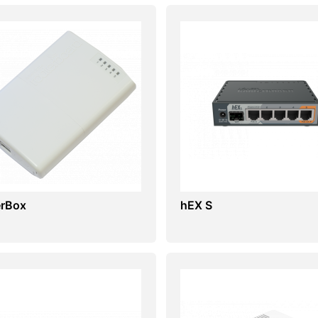
rBox
hEX S