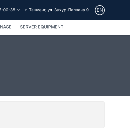
EN
3-00-38
г. Ташкент, ул. Зухур-Палвана 9
GNAGE
SERVER EQUIPMENT