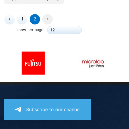
1
2
show per page:
12
Subscribe to our channel