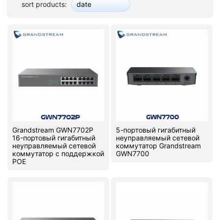
sort products:
date
Stereo systems
Server equipment
UPS Uninterruptible Power Supply
Headphones
Mouses and keybords
Cooling systems
Grandstream GWN7702P
5-портовый гигабитный
Server equipment
16-портовый гигабитный
неуправляемый сетевой
неуправляемый сетевой
коммутатор Grandstream
коммутатор с поддержкой
GWN7700
Video conferencing
POE
Digital Signage
Video surveillance
PC