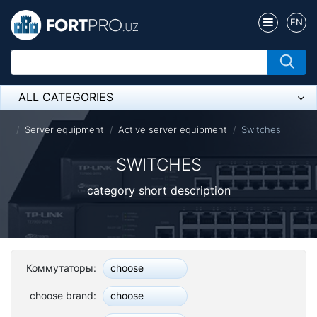
EN
ALL CATEGORIES
Микрофон
Server equipment
Active server equipment
Switches
Напольные розетки
SWITCHES
Оборудование Mikrotik
category short description
Пылесос
Спикерфон
Коммутаторы:
choose
ADSL, Wan / Lan Routers, Wi-Fi
choose brand:
choose
IP Telephony