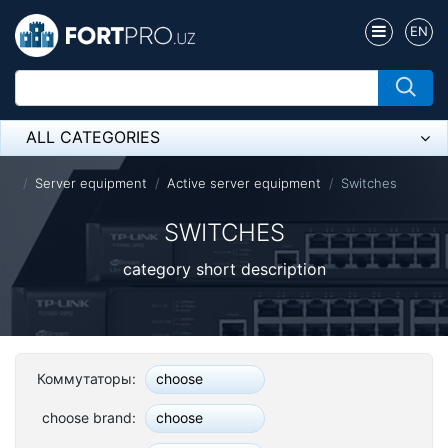
EN
ALL CATEGORIES
Микрофон
Server equipment
Active server equipment
Switches
Напольные розетки
SWITCHES
Оборудование Mikrotik
category short description
Пылесос
Спикерфон
Коммутаторы:
choose
ADSL, Wan / Lan Routers, Wi-Fi
choose brand:
choose
IP Telephony