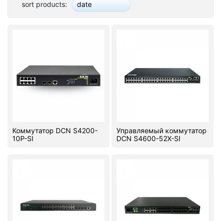
sort products:
date
Stereo systems
Server equipment
UPS Uninterruptible Power Supply
Headphones
Mouses and keybords
Cooling systems
Коммутатор DCN S4200-
Управляемый коммутатор
Server equipment
10P-SI
DCN S4600-52X-SI
Video conferencing
Digital Signage
Video surveillance
PC