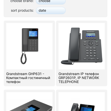
choose brand:
choose
Stereo systems
sort products:
date
Server equipment
UPS Uninterruptible Power Supply
Headphones
Mouses and keybords
Cooling systems
Server equipment
Grandstream GHP631 -
Grandstream IP телефон
Компактный гостиничный
GRP2601P, IP NETWORK
Video conferencing
телефон
TELEPHONE
Digital Signage
Video surveillance
PC