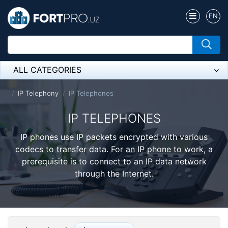
EN
ALL CATEGORIES
Микрофон
IP Telephony
IP Telephones
Напольные розетки
IP TELEPHONES
Оборудование Mikrotik
IP phones use IP packets encrypted with various
codecs to transfer data. For an IP phone to work, a
Пылесос
prerequisite is to connect to an IP data network
through the Internet.
Спикерфон
ADSL, Wan / Lan Routers, Wi-Fi
IP Telephony