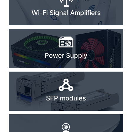
Stereo systems
Wi-Fi Signal Amplifiers
Server equipment
UPS Uninterruptible Power Supply
Headphones
Power Supply
Mouses and keybords
Cooling systems
Server equipment
Video conferencing
SFP modules
Digital Signage
Video surveillance
PC