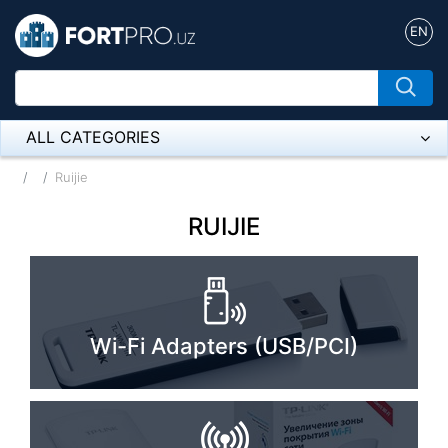
EN
ALL CATEGORIES
Микрофон
Ruijie
Напольные розетки
RUIJIE
Оборудование Mikrotik
Пылесос
Wi-Fi Adapters (USB/PCI)
Спикерфон
ADSL, Wan / Lan Routers, Wi-Fi
IP Telephony