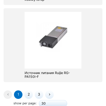
Источник питания Ruijie RG-
PA150I-F
1
2
3
show per page:
30