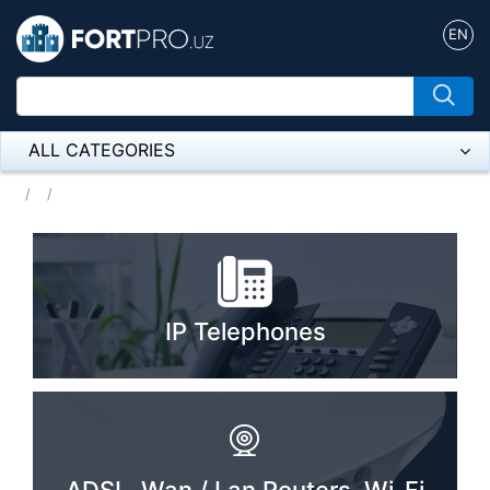
EN
ALL CATEGORIES
Микрофон
Напольные розетки
Оборудование Mikrotik
IP Telephones
Пылесос
Спикерфон
ADSL, Wan / Lan Routers, Wi-Fi
IP Telephony