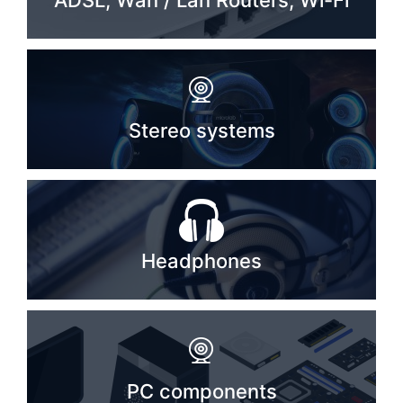
ADSL, Wan / Lan Routers, Wi-Fi
Stereo systems
Server equipment
UPS Uninterruptible Power Supply
Stereo systems
Headphones
Mouses and keybords
Cooling systems
Server equipment
Headphones
Video conferencing
Digital Signage
Video surveillance
PC components
PC