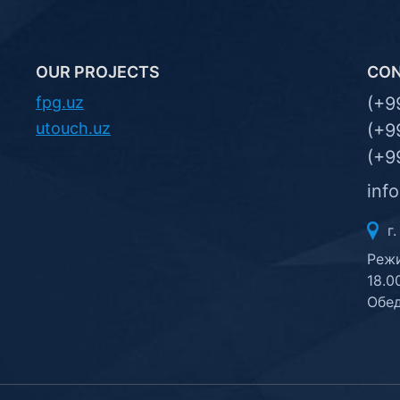
OUR PROJECTS
CO
fpg.uz
(+9
utouch.uz
(+9
(+9
inf
г.
Режи
18.0
Обед