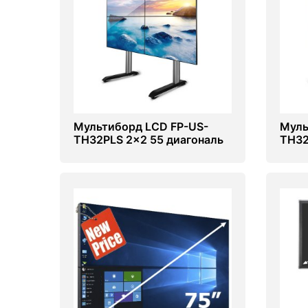
PC components
Мультиборд LCD FP-US-
Муль
TH32PLS 2x2 55 диагональ
TH32