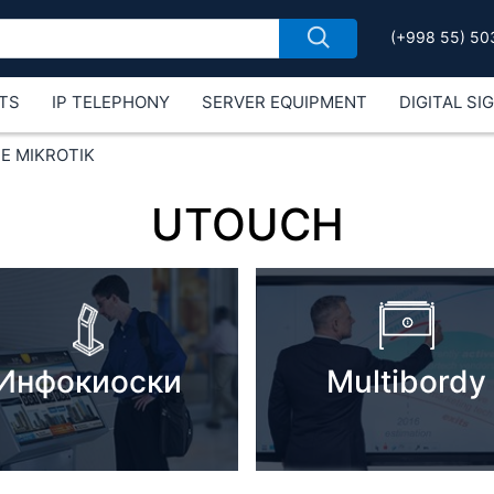
(+998 55) 50
TS
IP TELEPHONY
SERVER EQUIPMENT
DIGITAL SI
Е MIKROTIK
UTOUCH
Инфокиоски
Multibordy