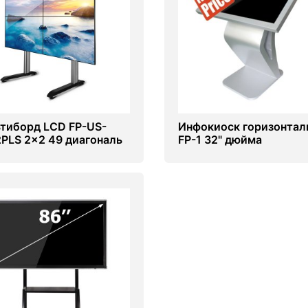
тиборд LCD FP-US-
Инфокиоск горизонта
PLS 2x2 49 диагональ
FP-1 32" дюйма