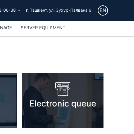
EN
3-00-38
г. Ташкент, ул. Зухур-Палвана 9
GNAGE
SERVER EQUIPMENT
Electronic queue