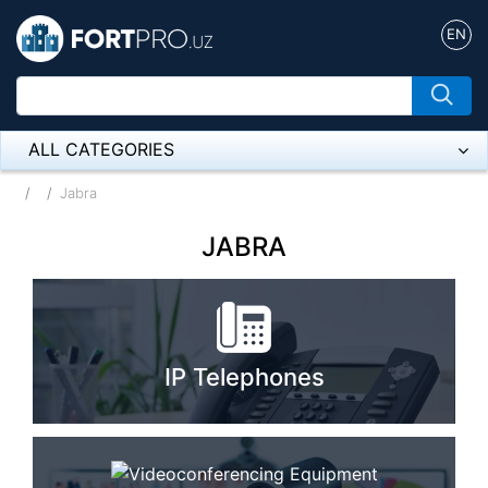
EN
ALL CATEGORIES
Микрофон
Jabra
Напольные розетки
JABRA
Оборудование Mikrotik
Пылесос
IP Telephones
Спикерфон
ADSL, Wan / Lan Routers, Wi-Fi
IP Telephony