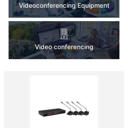
Videoconferencing Equipment
Stereo systems
Server equipment
UPS Uninterruptible Power Supply
Headphones
Video conferencing
Mouses and keybords
Cooling systems
Server equipment
Video conferencing
Digital Signage
Video surveillance
PC