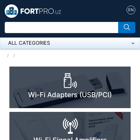
EN
ALL CATEGORIES
Микрофон
Напольные розетки
Оборудование Mikrotik
Wi-Fi Adapters (USB/PCI)
Пылесос
Спикерфон
ADSL, Wan / Lan Routers, Wi-Fi
IP Telephony