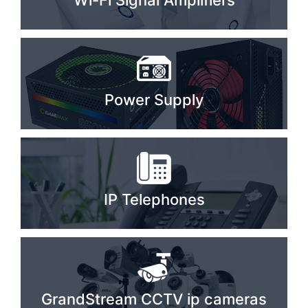
Wi-Fi Signal Amplifiers
Stereo systems
Server equipment
UPS Uninterruptible Power Supply
Power Supply
Headphones
Mouses and keybords
Cooling systems
Server equipment
IP Telephones
Video conferencing
Digital Signage
Video surveillance
GrandStream CCTV ip cameras
PC