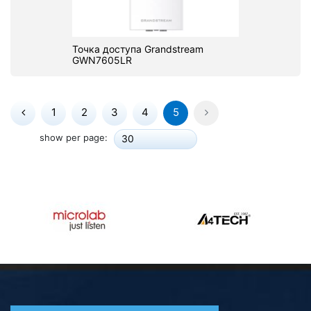
Точка доступа Grandstream
GWN7605LR
1
2
3
4
5
show per page:
30