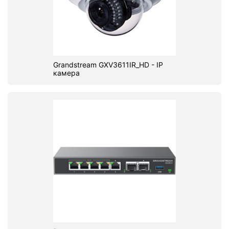
Grandstream GXV3611IR_HD - IP
камера