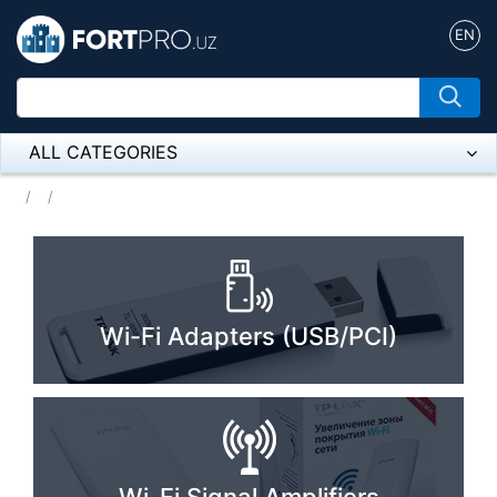
EN
ALL CATEGORIES
Микрофон
Напольные розетки
Оборудование Mikrotik
Wi-Fi Adapters (USB/PCI)
Пылесос
Спикерфон
ADSL, Wan / Lan Routers, Wi-Fi
IP Telephony