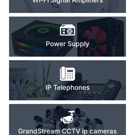
Wi-Fi Signal Amplifiers
Stereo systems
Server equipment
UPS Uninterruptible Power Supply
Power Supply
Headphones
Mouses and keybords
Cooling systems
Server equipment
IP Telephones
Video conferencing
Digital Signage
Video surveillance
GrandStream CCTV ip cameras
PC