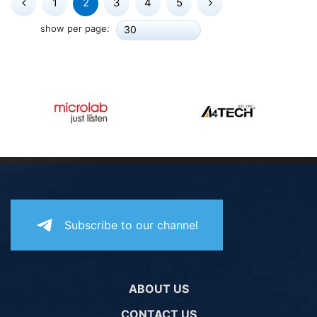
1
2
3
4
5
show per page:
30
Subscribe to our channel
ABOUT US
CONTACT US