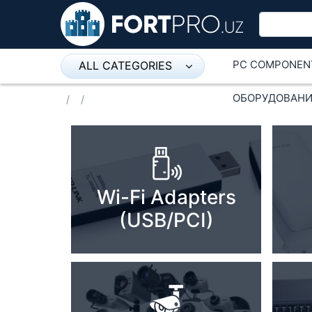
PC COMPONEN
ALL CATEGORIES
Микрофон
ОБОРУДОВАНИ
Напольные розетки
Оборудование Mikrotik
Пылесос
Wi-Fi Adapters
Спикерфон
(USB/PCI)
ADSL, Wan / Lan Routers, Wi-Fi
IP Telephony
Stereo systems