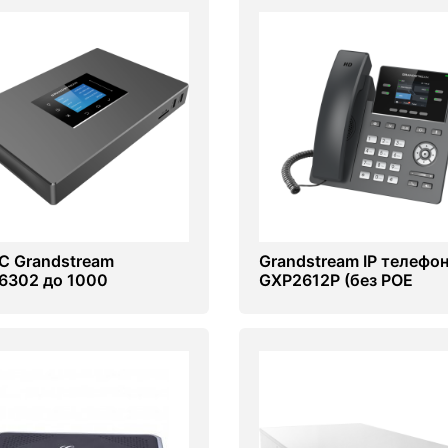
ТС Grandstream
Grandstream IP телефо
302 до 1000
GXP2612P (без POE
ентов
адаптера) IP NETWORK
TELEPHONE