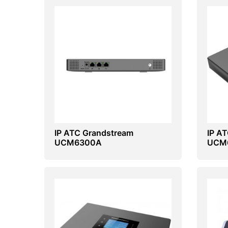
IP ATC Grandstream
IP А
UCM6300A
UCM6
абон