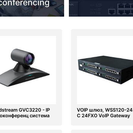
conferencing
dstream GVC3220 - IP
VOIP шлюз, WSS120-2
оконференц система
C 24FXO VoIP Gateway