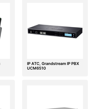
н
IP АТС, Grandstream IP PBX
UCM6510