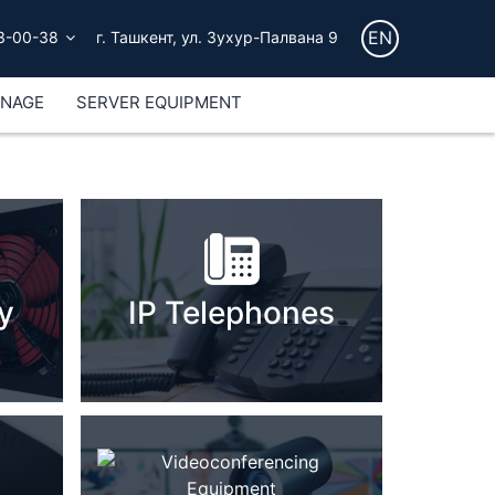
EN
3-00-38
г. Ташкент, ул. Зухур-Палвана 9
GNAGE
SERVER EQUIPMENT
y
IP Telephones