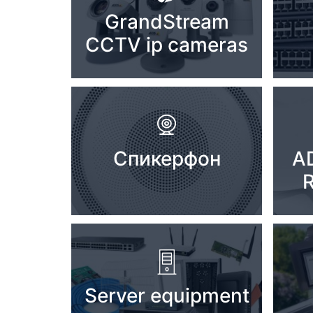
Server equipment
GrandStream
CCTV ip cameras
UPS Uninterruptible Power
Supply
Headphones
Mouses and keybords
Cooling systems
Спикерфон
AD
R
Server equipment
Video conferencing
Digital Signage
Video surveillance
Server equipment
PC