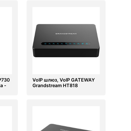
P730
VoIP шлюз, VoIP GATEWAY
а -
Grandstream HT818