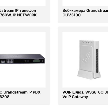
dstream IP телефон
Веб-камера Grandstre
760W, IP NETWORK
GUV3100
EPHONE
TC Grandstream IP PBX
VOIP шлюз, WSS8-8O 8
6208
VoIP Gateway