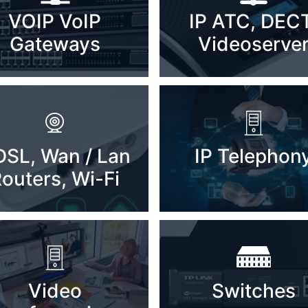
VOIP VoIP
IP ATC, DECT
Gateways
Videoserve
SL, Wan / Lan
IP Telephon
outers, Wi-Fi
Video
Switches