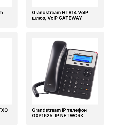
am
Grandstream HT814 VoIP
шлюз, VoIP GATEWAY
FXO
Grandstream IP телефон
GXP1625, IP NETWORK
TELEPHONE