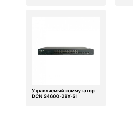
28F-SI-R
Управляемый коммутатор
DCN S4600-28X-SI