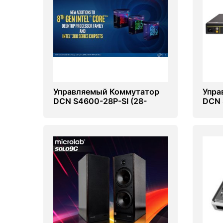
PC components
Управляемый Коммутатор
Упра
DCN S4600-28P-SI (28-
DCN 
портовый switch)
порт