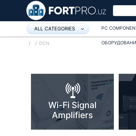
PC COMPONEN
ALL CATEGORIES
Микрофон
ОБОРУДОВАНИ
DCN
Напольные розетки
Оборудование Mikrotik
Пылесос
Спикерфон
Wi-Fi Signal
ADSL, Wan / Lan Routers, Wi-Fi
Amplifiers
IP Telephony
Stereo systems