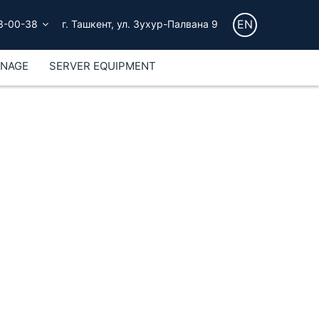
EN
3-00-38
г. Ташкент, ул. Зухур-Палвана 9
GNAGE
SERVER EQUIPMENT