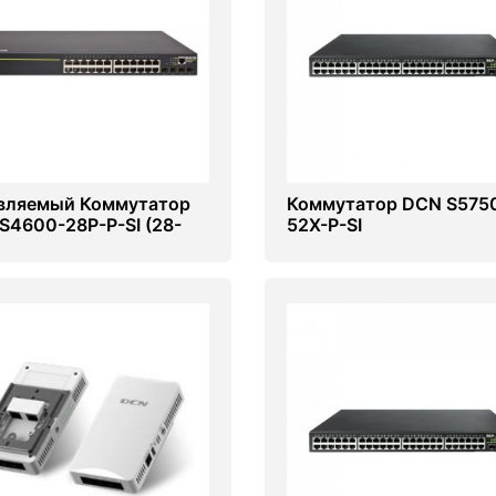
вляемый Коммутатор
Коммутатор DCN S575
S4600-28P-P-SI (28-
52X-P-SI
овый switch)