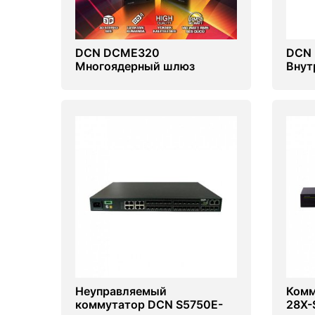
DCN DCME320
DCN 
Многоядерный шлюз
Внут
безопасности
Неуправляемый
Комм
коммутатор DCN S5750E-
28X-