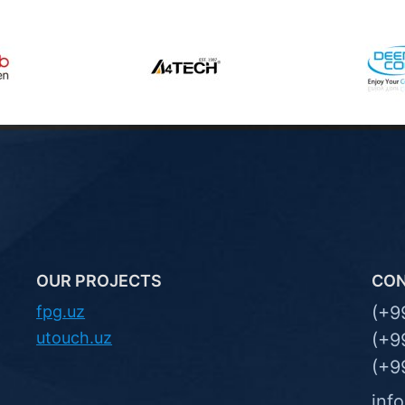
OUR PROJECTS
CO
fpg.uz
(+9
utouch.uz
(+9
(+9
inf