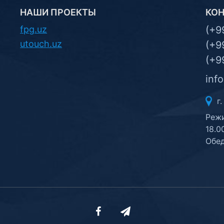
НАШИ ПРОЕКТЫ
КО
fpg.uz
(+9
utouch.uz
(+9
(+9
inf
г.
Режи
18.0
Обед