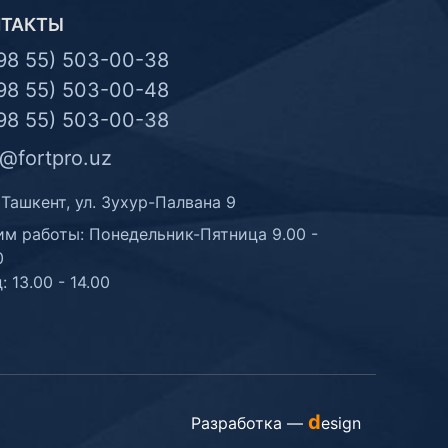
НТАКТЫ
98 55) 503-00-38
98 55) 503-00-48
98 55) 503-00-38
o@fortpro.uz
 Ташкент, ул. Зухур-Палвана 9
м работы: Понедельник-Пятница 9.00 -
0
: 13.00 - 14.00
d
Разработка —
esign