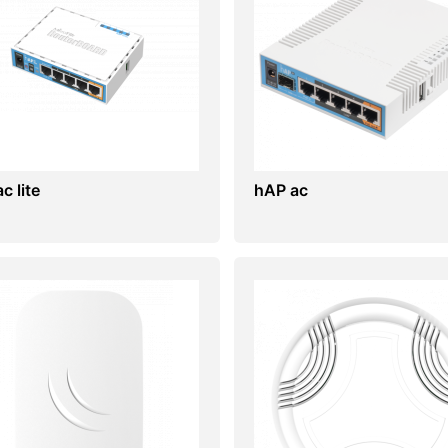
c lite
hAP ac