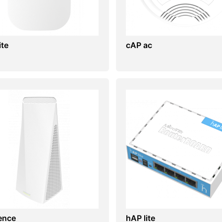
ite
cAP ac
ence
hAP lite