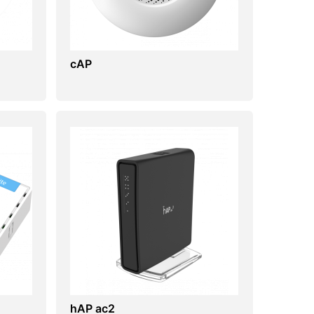
cAP
hAP ac2