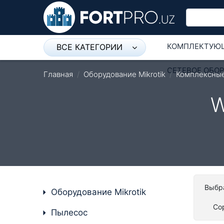
КОМПЛЕКТУЮ
ВСЕ КАТЕГОРИИ
Микрофон
СЕТЕВОЕ ОБО
Главная
Оборудование Mikrotik
Комплексны
Напольные розетки
W
Оборудование Mikrotik
Пылесос
Спикерфон
Модемы ADSL, Wan/Lan
Роутеры, Wi-Fi
Выбра
Оборудование Mikrotik
IP Телефония
Со
Пылесос