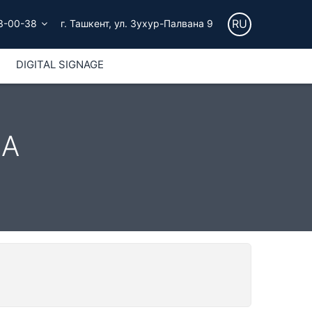
RU
3-00-38
г. Ташкент, ул. Зухур-Палвана 9
DIGITAL SIGNAGE
СА