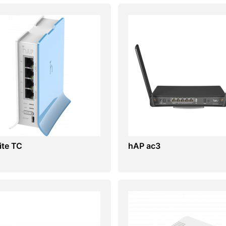
ite TC
hAP ac3