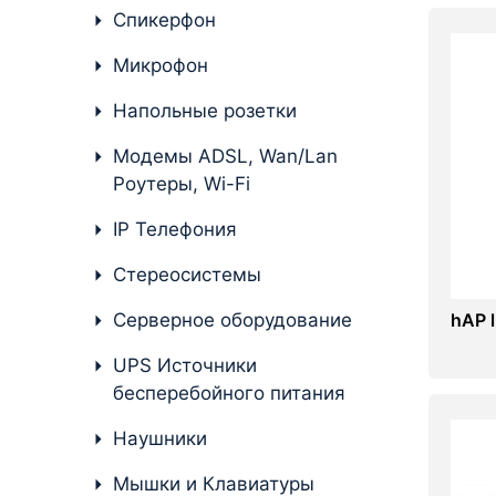
Стереосистемы
Спикерфон
Серверное оборудование
Микрофон
UPS Источники
Напольные розетки
бесперебойного питания
Модемы ADSL, Wan/Lan
Мышки и Клавиатуры
Роутеры, Wi-Fi
Наушники
IP Телефония
Сетевое оборудование
Стереосистемы
Системы охлаждения
Серверное оборудование
hAP l
Видеоконференцсвязь
UPS Источники
бесперебойного питания
Digital Signage
Наушники
Видеонаблюдение
Мышки и Клавиатуры
Компьютеры Fujitsu