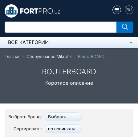
RU
ВСЕ КАТЕГОРИИ
Микрофон
Главная
Оборудование Mikrotik
RouterBOARD
Напольные розетки
ROUTERBOARD
Оборудование Mikrotik
Короткое описание
Пылесос
Спикерфон
Выбрать бренд:
Выбрать
Модемы ADSL, Wan/Lan Роутеры, Wi-Fi
Сортировать:
по новинкам
IP Телефония