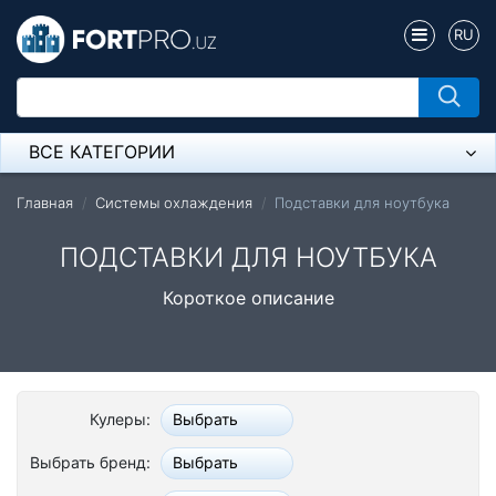
RU
ВСЕ КАТЕГОРИИ
Микрофон
Главная
Системы охлаждения
Подставки для ноутбука
Напольные розетки
ПОДСТАВКИ ДЛЯ НОУТБУКА
Оборудование Mikrotik
Короткое описание
Пылесос
Спикерфон
Кулеры:
Выбрать
Модемы ADSL, Wan/Lan Роутеры, Wi-Fi
Выбрать бренд:
Выбрать
IP Телефония