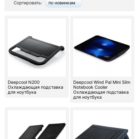
Сортировать:
по новинкам
Стереосистемы
Серверное оборудование
UPS Источники бесперебойного питания
Мышки и Клавиатуры
Наушники
Сетевое оборудование
Deepcool N200
Deepcool Wind Pal Mini Slim
Системы охлаждения
Охлаждающая подставка
Notebook Cooler
для ноутбука
Охлаждающая подставка
для ноутбука
Видеоконференцсвязь
Digital Signage
Видеонаблюдение
Компьютеры Fujitsu