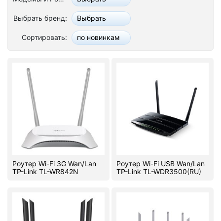
Стереосистемы
Выбрать бренд:
Выбрать
Серверное оборудование
Сортировать:
по новинкам
UPS Источники бесперебойного питания
Мышки и Клавиатуры
Наушники
Сетевое оборудование
Системы охлаждения
Видеоконференцсвязь
Роутер Wi-Fi 3G Wan/Lan
Роутер Wi-Fi USB Wan/Lan
TP-Link TL-WR842N
TP-Link TL-WDR3500(RU)
Digital Signage
Видеонаблюдение
Компьютеры Fujitsu