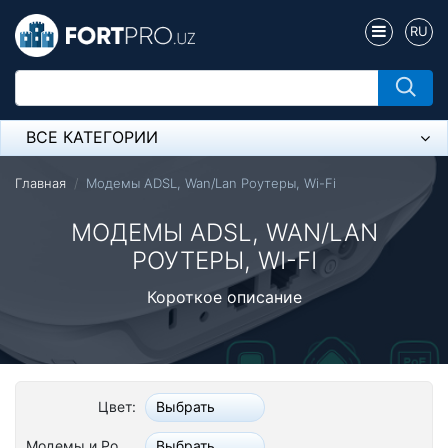
RU
ВСЕ КАТЕГОРИИ
Микрофон
Главная
Модемы ADSL, Wan/Lan Роутеры, Wi-Fi
Напольные розетки
МОДЕМЫ ADSL, WAN/LAN
РОУТЕРЫ, WI-FI
Оборудование Mikrotik
Короткое описание
Пылесос
Спикерфон
Модемы ADSL, Wan/Lan Роутеры, Wi-Fi
Цвет:
Выбрать
IP Телефония
Модемы и Роутеры:
Выбрать