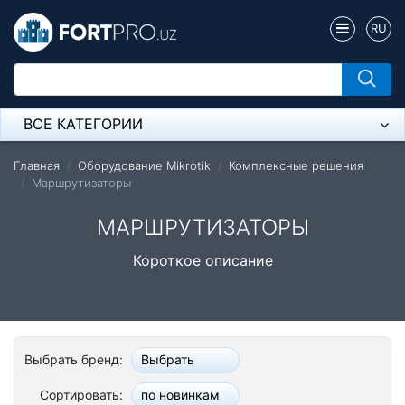
RU
ВСЕ КАТЕГОРИИ
Микрофон
Главная
Оборудование Mikrotik
Комплексные решения
Маршрутизаторы
Напольные розетки
МАРШРУТИЗАТОРЫ
Оборудование Mikrotik
Короткое описание
Пылесос
Спикерфон
Модемы ADSL, Wan/Lan Роутеры, Wi-Fi
Выбрать бренд:
Выбрать
IP Телефония
Сортировать:
по новинкам