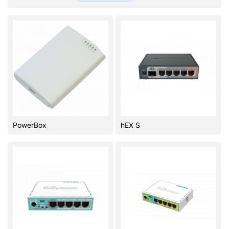
Стереосистемы
Серверное оборудование
UPS Источники бесперебойного питания
Мышки и Клавиатуры
Наушники
Сетевое оборудование
PowerBox
hEX S
Системы охлаждения
Видеоконференцсвязь
Digital Signage
Видеонаблюдение
Компьютеры Fujitsu