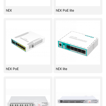
Комплектующие ПК
hEX
hEX PoE lite
hEX PoE
hEX lite