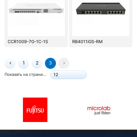
CCR1009-7G-1C-1S
RB4011iGS-RM
1
2
3
Показать на странице:
12