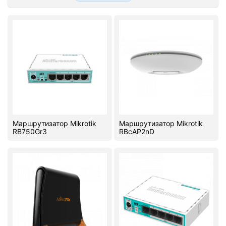
Стереосистемы
Серверное оборудование
UPS Источники бесперебойного питания
Мышки и Клавиатуры
Наушники
Сетевое оборудование
Маршрутизатор Mikrotik
Маршрутизатор Mikrotik
RB750Gr3
RBcAP2nD
Системы охлаждения
Видеоконференцсвязь
Digital Signage
Видеонаблюдение
Компьютеры Fujitsu