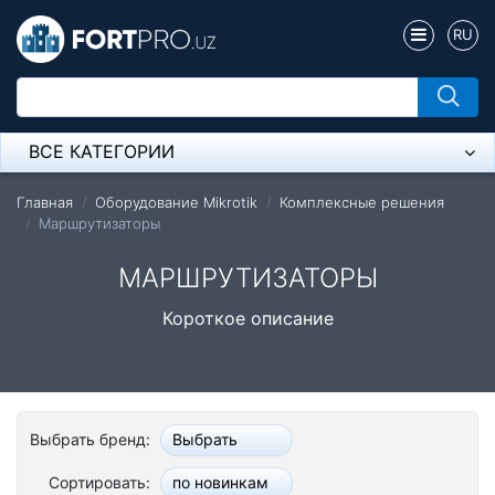
RU
ВСЕ КАТЕГОРИИ
Микрофон
Главная
Оборудование Mikrotik
Комплексные решения
Маршрутизаторы
Напольные розетки
МАРШРУТИЗАТОРЫ
Оборудование Mikrotik
Короткое описание
Пылесос
Спикерфон
Модемы ADSL, Wan/Lan Роутеры, Wi-Fi
Выбрать бренд:
Выбрать
IP Телефония
Сортировать:
по новинкам