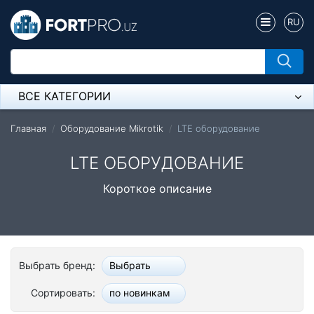
RU
ВСЕ КАТЕГОРИИ
Микрофон
Главная
Оборудование Mikrotik
LTE оборудование
Напольные розетки
LTE ОБОРУДОВАНИЕ
Оборудование Mikrotik
Короткое описание
Пылесос
Спикерфон
Выбрать бренд:
Выбрать
Модемы ADSL, Wan/Lan Роутеры, Wi-Fi
Сортировать:
по новинкам
IP Телефония