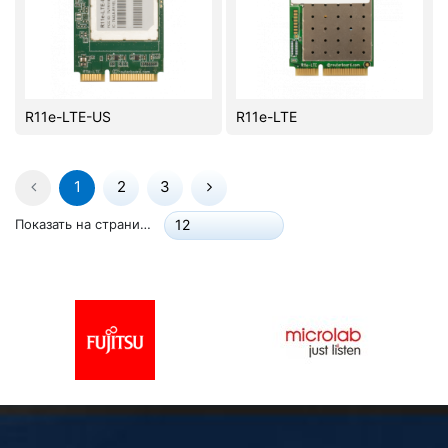
R11e-LTE-US
R11e-LTE
1
2
3
Показать на странице:
12