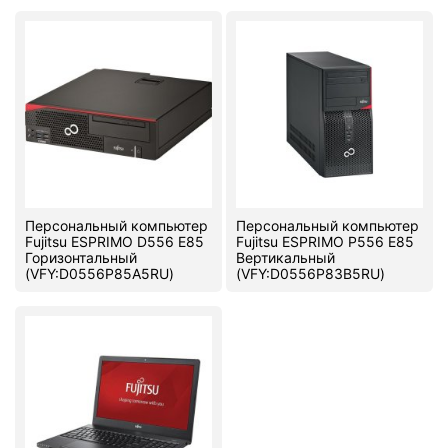
Стереосистемы
Серверное оборудование
UPS Источники бесперебойного питания
Мышки и Клавиатуры
Наушники
Персональный компьютер
Персональный компьютер
Сетевое оборудование
Fujitsu ESPRIMO D556 E85
Fujitsu ESPRIMO P556 E85
Горизонтальный
Вертикальный
Системы охлаждения
(VFY:D0556P85A5RU)
(VFY:D0556P83B5RU)
Видеоконференцсвязь
Digital Signage
Видеонаблюдение
Компьютеры Fujitsu