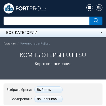
RU
ВСЕ КАТЕГОРИИ
Микрофон
Главная
Компьютеры Fujitsu
Напольные розетки
КОМПЬЮТЕРЫ FUJITSU
Оборудование Mikrotik
Короткое описание
Пылесос
Спикерфон
Выбрать бренд:
Выбрать
Модемы ADSL, Wan/Lan Роутеры, Wi-Fi
Сортировать:
по новинкам
IP Телефония