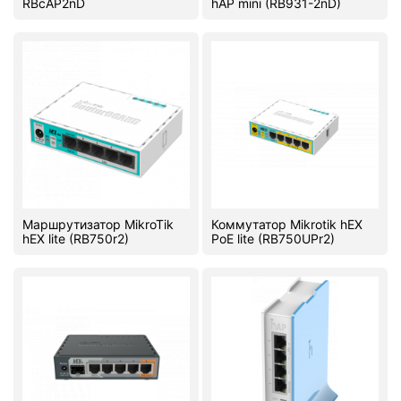
RBcAP2nD
hAP mini (RB931-2nD)
Маршрутизатор MikroTik
Коммутатор Mikrotik hEX
hEX lite (RB750r2)
PoE lite (RB750UPr2)