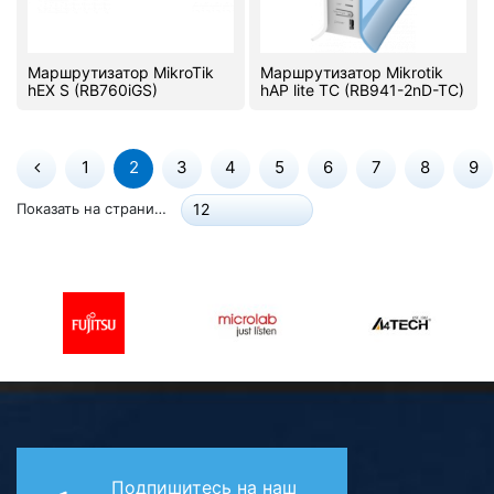
Маршрутизатор MikroTik
Маршрутизатор Mikrotik
hEX S (RB760iGS)
hAP lite TC (RB941-2nD-TC)
1
2
3
4
5
6
7
8
9
Показать на странице:
12
Подпишитесь на наш