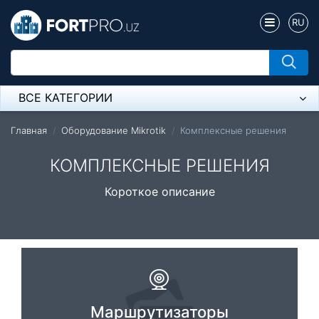
RU
ВСЕ КАТЕГОРИИ
Микрофон
Главная
Оборудование Mikrotik
Комплексные решения
Напольные розетки
КОМПЛЕКСНЫЕ РЕШЕНИЯ
Оборудование Mikrotik
Короткое описание
Пылесос
Спикерфон
Модемы ADSL, Wan/Lan Роутеры, Wi-Fi
IP Телефония
Маршрутизаторы