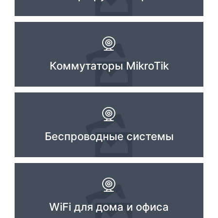
Стереосистемы
Серверное оборудование
UPS Источники бесперебойного питания
Коммутаторы MikroTik
Мышки и Клавиатуры
Наушники
Сетевое оборудование
Системы охлаждения
Беспроводные системы
Видеоконференцсвязь
Digital Signage
Видеонаблюдение
WiFi для дома и офиса
Компьютеры Fujitsu