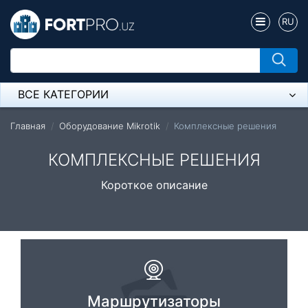
RU
ВСЕ КАТЕГОРИИ
Микрофон
Главная
Оборудование Mikrotik
Комплексные решения
Напольные розетки
КОМПЛЕКСНЫЕ РЕШЕНИЯ
Оборудование Mikrotik
Короткое описание
Пылесос
Спикерфон
Модемы ADSL, Wan/Lan Роутеры, Wi-Fi
IP Телефония
Маршрутизаторы