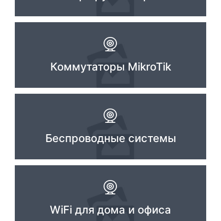
Стереосистемы
Серверное оборудование
UPS Источники бесперебойного питания
Коммутаторы MikroTik
Мышки и Клавиатуры
Наушники
Сетевое оборудование
Системы охлаждения
Беспроводные системы
Видеоконференцсвязь
Digital Signage
Видеонаблюдение
WiFi для дома и офиса
Компьютеры Fujitsu