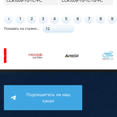
CCR1009-7G-1C-PC
CCR1009-7G-1C-1S-PC
1
2
3
4
5
6
7
8
9
Показать на странице:
12
Подпишитесь на наш
канал