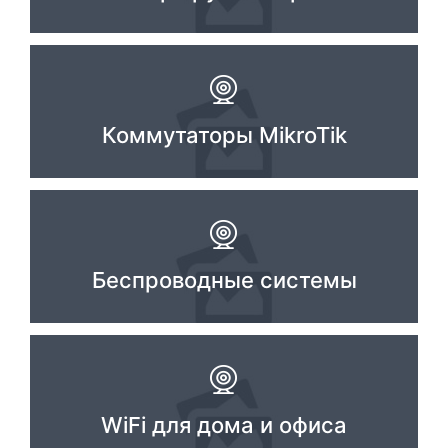
Стереосистемы
Серверное оборудование
UPS Источники бесперебойного питания
Коммутаторы MikroTik
Мышки и Клавиатуры
Наушники
Сетевое оборудование
Системы охлаждения
Беспроводные системы
Видеоконференцсвязь
Digital Signage
Видеонаблюдение
WiFi для дома и офиса
Компьютеры Fujitsu