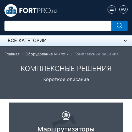
RU
ВСЕ КАТЕГОРИИ
Микрофон
Главная
Оборудование Mikrotik
Комплексные решения
Напольные розетки
КОМПЛЕКСНЫЕ РЕШЕНИЯ
Оборудование Mikrotik
Короткое описание
Пылесос
Спикерфон
Модемы ADSL, Wan/Lan Роутеры, Wi-Fi
IP Телефония
Маршрутизаторы