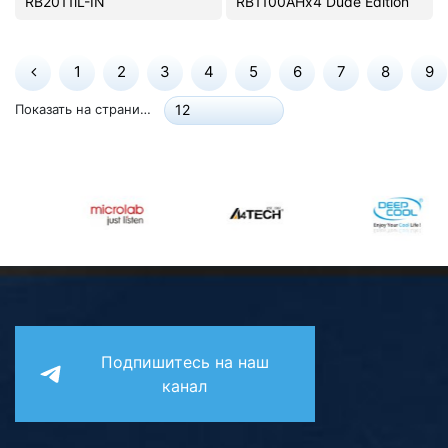
RB2011iL-IN
RB1100AHx4 Dude Edition
1
2
3
4
5
6
7
8
9
Показать на странице:
12
Подпишитесь на наш
канал