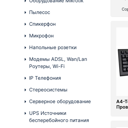
Оборудование Mikrotik
Стереосистемы
Со
Пылесос
Серверное оборудование
Спикерфон
UPS Источники
бесперебойного питания
Микрофон
Мышки и Клавиатуры
Напольные розетки
Наушники
Модемы ADSL, Wan/Lan
Роутеры, Wi-Fi
Сетевое оборудование
IP Телефония
Системы охлаждения
Стереосистемы
Видеоконференцсвязь
Серверное оборудование
A4-T
Digital Signage
Пров
UPS Источники
Видеонаблюдение
бесперебойного питания
Компьютеры Fujitsu