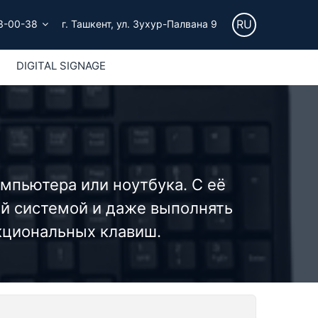
RU
3-00-38
г. Ташкент, ул. Зухур-Палвана 9
DIGITAL SIGNAGE
мпьютера или ноутбука. С её
ой системой и даже выполнять
кциональных клавиш.