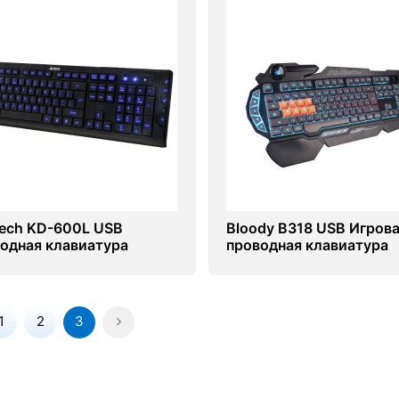
ech KD-600L USB
Bloody B318 USB Игров
одная клавиатура
проводная клавиатура
1
2
3