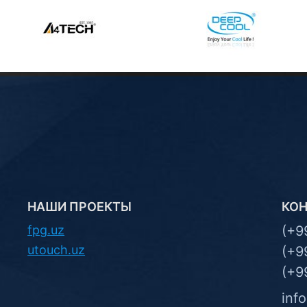
НАШИ ПРОЕКТЫ
КО
fpg.uz
(+9
utouch.uz
(+9
(+9
inf