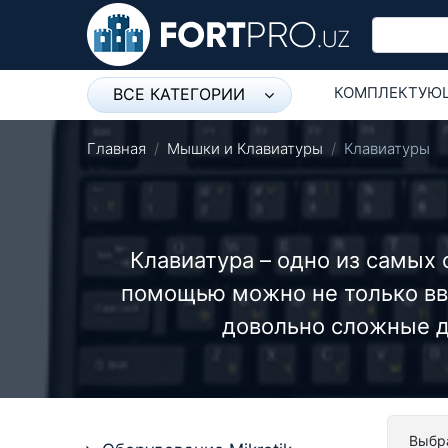
КОМПЛЕКТУЮ
ВСЕ КАТЕГОРИИ
Микрофон
СЕТЕВОЕ ОБО
Главная
Мышки и Клавиатуры
Клавиатуры
Напольные розетки
Оборудование Mikrotik
Клавиатура – одно из самых
Пылесос
помощью можно не только вво
Спикерфон
довольно сложные д
Модемы ADSL, Wan/Lan
Роутеры, Wi-Fi
IP Телефония
Выбра