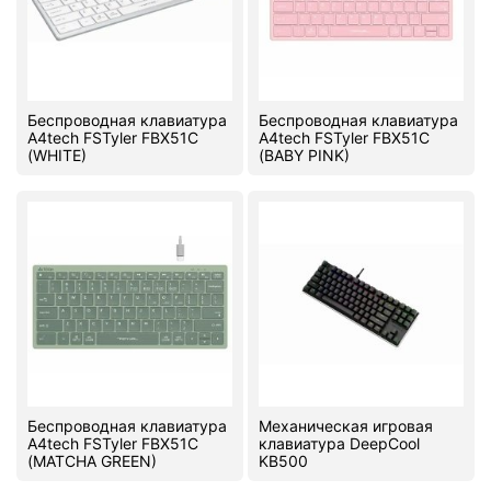
Беспроводная клавиатура
Беспроводная клавиатура
A4tech FSTyler FBX51C
A4tech FSTyler FBX51C
(WHITE)
(BABY PINK)
Беспроводная клавиатура
Механическая игровая
A4tech FSTyler FBX51C
клавиатура DeepCool
(MATCHA GREEN)
KB500