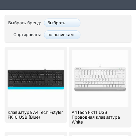
Стереосистемы
Серверное оборудование
Выбрать бренд:
Выбрать
UPS Источники бесперебойного питания
Сортировать:
по новинкам
Мышки и Клавиатуры
Наушники
Сетевое оборудование
Системы охлаждения
Видеоконференцсвязь
Digital Signage
Клавиатура A4Tech Fstyler
A4Tech FK11 USB
FK10 USB (Blue)
Проводная клавиатура
Видеонаблюдение
White
Компьютеры Fujitsu