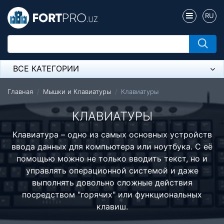
RU
ВСЕ КАТЕГОРИИ
Микрофон
Главная
Мышки и Клавиатуры
Клавиатуры
Напольные розетки
КЛАВИАТУРЫ
Оборудование Mikrotik
Клавиатура – одно из самых основных устройств
ввода данных для компьютера или ноутбука. С её
Пылесос
помощью можно не только вводить текст, но и
управлять операционной системой и даже
Спикерфон
выполнять довольно сложные действия
Модемы ADSL, Wan/Lan Роутеры, Wi-Fi
посредством "горячих" или функциональных
клавиш.
IP Телефония