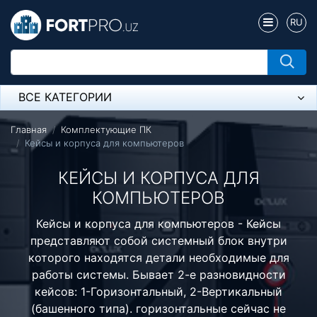
RU
ВСЕ КАТЕГОРИИ
Микрофон
Главная
Комплектующие ПК
Кейсы и корпуса для компьютеров
Напольные розетки
КЕЙСЫ И КОРПУСА ДЛЯ
Оборудование Mikrotik
КОМПЬЮТЕРОВ
Пылесос
Кейсы и корпуса для компьютеров - Кейсы
представляют собой системный блок внутри
Спикерфон
которого находятся детали необходимые для
Модемы ADSL, Wan/Lan Роутеры, Wi-Fi
работы системы. Бывает 2-е разновидности
кейсов: 1-Горизонтальный, 2-Вертикальный
IP Телефония
(башенного типа). горизонтальные сейчас не