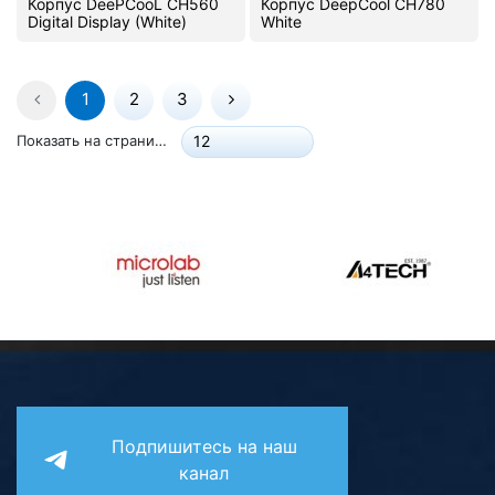
Корпус DeePCooL CH560
Корпус DeepCool CH780
Digital Display (White)
White
1
2
3
Показать на странице:
12
Подпишитесь на наш
канал