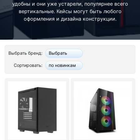
удобны и они уже устарели, популярнее всего
Стереосистемы
вертикальные. Кейсы могут быть любого
оформления и дизайна конструкции.
Серверное оборудование
UPS Источники бесперебойного питания
Мышки и Клавиатуры
Выбрать бренд:
Выбрать
Наушники
Сортировать:
по новинкам
Сетевое оборудование
Системы охлаждения
Видеоконференцсвязь
Digital Signage
Видеонаблюдение
Компьютеры Fujitsu