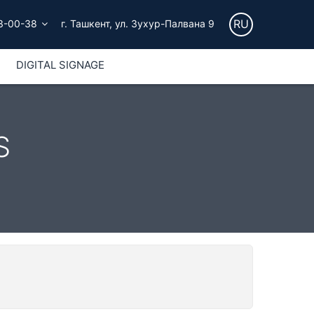
RU
3-00-38
г. Ташкент, ул. Зухур-Палвана 9
DIGITAL SIGNAGE
S