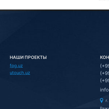
НАШИ ПРОЕКТЫ
КО
fpg.uz
(+9
utouch.uz
(+9
(+9
inf
г.
Режи