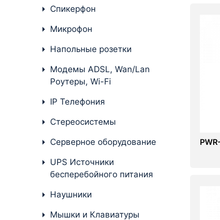
Стереосистемы
Спикерфон
Серверное оборудование
Микрофон
UPS Источники
Напольные розетки
бесперебойного питания
Модемы ADSL, Wan/Lan
Мышки и Клавиатуры
Роутеры, Wi-Fi
Наушники
IP Телефония
Сетевое оборудование
Стереосистемы
Системы охлаждения
Серверное оборудование
PWR-
Видеоконференцсвязь
UPS Источники
бесперебойного питания
Digital Signage
Наушники
Видеонаблюдение
Мышки и Клавиатуры
Компьютеры Fujitsu