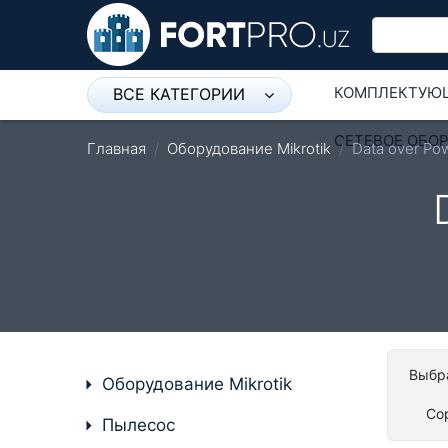
КОМПЛЕКТУЮ
ВСЕ КАТЕГОРИИ
Микрофон
СЕТЕВОЕ ОБО
Главная
Оборудование Mikrotik
Data over Pow
Напольные розетки
Оборудование Mikrotik
Пылесос
Спикерфон
Модемы ADSL, Wan/Lan
Роутеры, Wi-Fi
Выбра
Оборудование Mikrotik
IP Телефония
Со
Пылесос