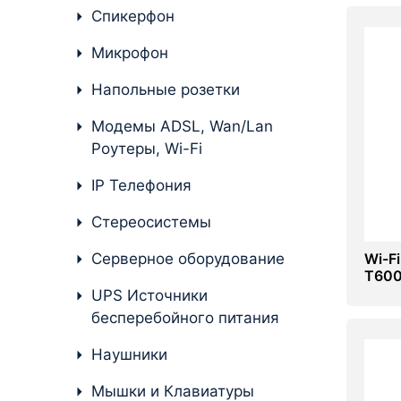
Стереосистемы
Спикерфон
Серверное оборудование
Микрофон
UPS Источники
Напольные розетки
бесперебойного питания
Модемы ADSL, Wan/Lan
Мышки и Клавиатуры
Роутеры, Wi-Fi
Наушники
IP Телефония
Сетевое оборудование
Стереосистемы
Системы охлаждения
Серверное оборудование
Wi-Fi
T600
Видеоконференцсвязь
UPS Источники
бесперебойного питания
Digital Signage
Наушники
Видеонаблюдение
Мышки и Клавиатуры
Компьютеры Fujitsu