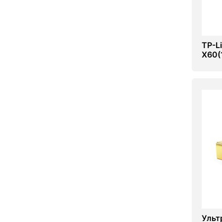
TP-L
X60(
Ульт