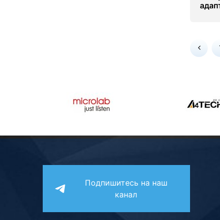
адапт
UB5
Подпишитесь на наш
канал