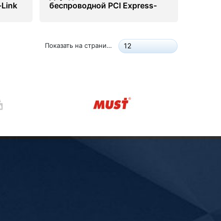
-Link
беспроводной PCI Express-
адаптер с поддержкой
Bluetooth 4.2 TP-Link Archer
T5E/AC1200
Показать на странице:
12