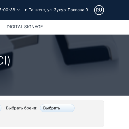
RU
3-00-38
г. Ташкент, ул. Зухур-Палвана 9
DIGITAL SIGNAGE
I)
Выбрать бренд:
Выбрать