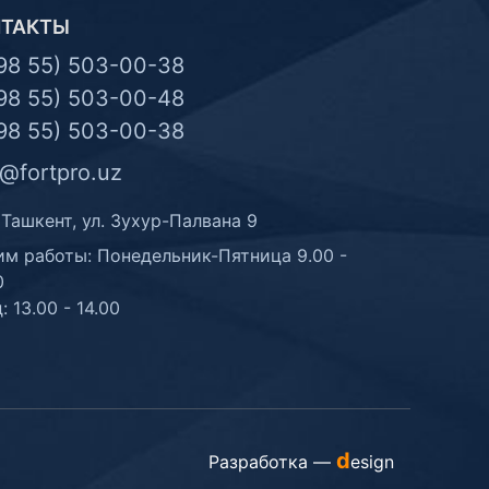
НТАКТЫ
98 55) 503-00-38
98 55) 503-00-48
98 55) 503-00-38
o@fortpro.uz
 Ташкент, ул. Зухур-Палвана 9
м работы: Понедельник-Пятница 9.00 -
0
: 13.00 - 14.00
d
Разработка —
esign