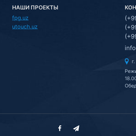
НАШИ ПРОЕКТЫ
КО
fpg.uz
(+9
utouch.uz
(+9
(+9
inf
г.
Режи
18.0
Обед