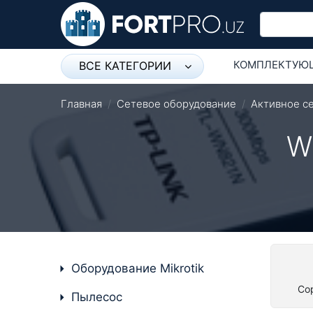
КОМПЛЕКТУЮ
ВСЕ КАТЕГОРИИ
Микрофон
СЕТЕВОЕ ОБО
Главная
Сетевое оборудование
Активное с
Напольные розетки
W
Оборудование Mikrotik
Пылесос
Спикерфон
Модемы ADSL, Wan/Lan
Роутеры, Wi-Fi
Оборудование Mikrotik
IP Телефония
Со
Пылесос