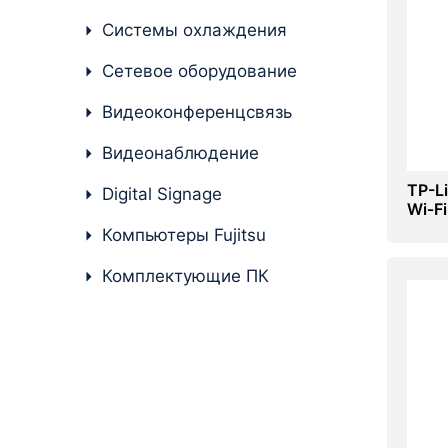
Системы охлаждения
Комплектующие ПК
Сетевое оборудование
Видеоконференцсвязь
Видеонаблюдение
TP-L
Digital Signage
Wi‑F
Компьютеры Fujitsu
Комплектующие ПК