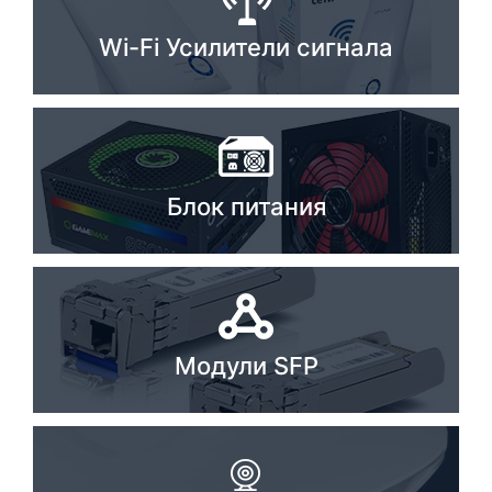
Стереосистемы
Wi-Fi Усилители сигнала
Серверное оборудование
UPS Источники бесперебойного питания
Мышки и Клавиатуры
Блок питания
Наушники
Сетевое оборудование
Системы охлаждения
Видеоконференцсвязь
Модули SFP
Digital Signage
Видеонаблюдение
Компьютеры Fujitsu