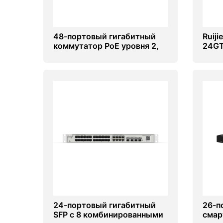
Комплектующие ПК
48-портовый гигабитный
Ruij
коммутатор PoE уровня 2,
24GT
управляемый облаком Ruijie
гига
RG-NBS3200-48GT4XS-P
комм
24-портовый гигабитный
26-п
SFP с 8 комбинированными
смар