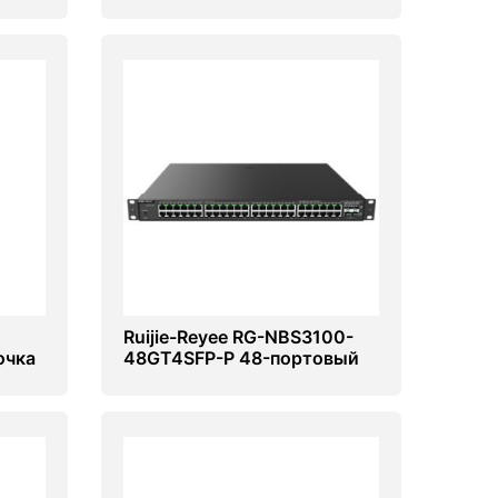
настольный коммутатор
Ruijie-Reyee RG-NBS3100-
очка
48GT4SFP-P 48-портовый
G-
POE гигабитный
управляемый коммутатор