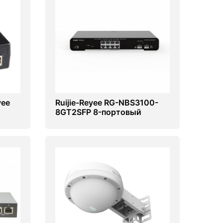
yee
Ruijie-Reyee RG-NBS3100-
8GT2SFP 8-портовый
гигабитный управляемый
коммутатор