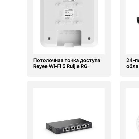
Потолочная точка доступа
24-п
Reyee Wi-Fi 5 Ruijie RG-
обла
RAP2200(E)
комм
RG-