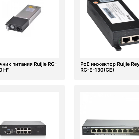
чник питания Ruijie RG-
PoE инжектор Ruijie Re
0I-F
RG-E-130(GE)