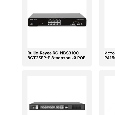
Ruijie-Reyee RG-NBS3100-
Исто
8GT2SFP-P 8-портовый POE
PA15
гигабитный управляемый
коммутатор