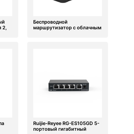
ый
Беспроводной
 2,
маршрутизатор с облачным
uijie
управлением Ruijie RG-
P-P
EG105GW
па
Ruijie-Reyee RG-ES105GD 5-
портовый гигабитный