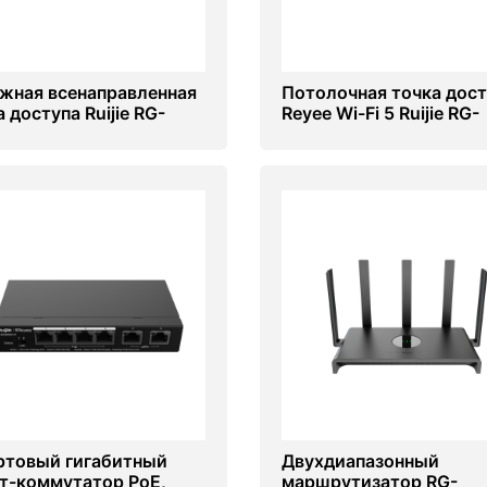
жная всенаправленная
Потолочная точка дост
 доступа Ruijie RG-
Reyee Wi-Fi 5 Ruijie RG-
262(G)
RAP2200(F)
ртовый гигабитный
Двухдиапазонный
т-коммутатор PoE,
маршрутизатор RG-