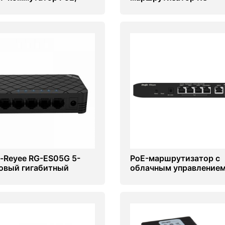
вляемый облаком Ruijie
EW3000GX PRO 3000M
S206GC-P
Fi 6
ie-Reyee RG-ES05G 5-
PoE-маршрутизатор с
овый гигабитный
облачным управление
ольный коммутатор
Ruijie RG-EG105G-P V2