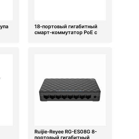
упа
18-портовый гигабитный
смарт-коммутатор PoE с
облачным управлением
Ruijie RG-ES218GC-P
Ruijie-Reyee RG-ES08G 8-
портовый гигабитный