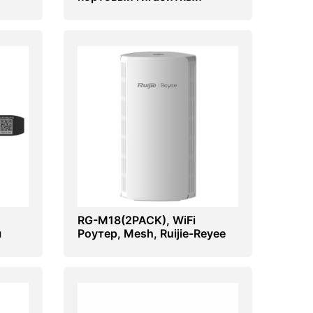
 Wi-
настольный коммутатор
RG-M18(2PACK), WiFi
м
Роутер, Mesh, Ruijie-Reyee