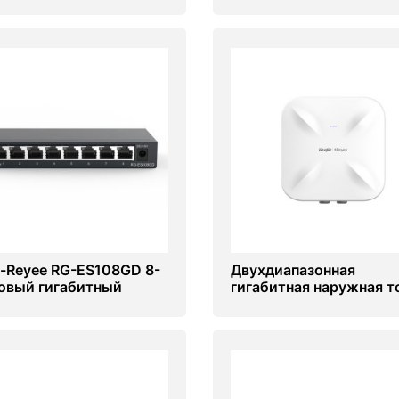
чным управлением Ruiji
RAP1200(F)
S226GC-P
ie-Reyee RG-ES108GD 8-
Двухдиапазонная
овый гигабитный
гигабитная наружная т
ольный коммутатор
доступа Wi-Fi 6 Ruijie R
RAP6260(G)