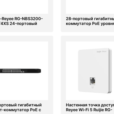
ie-Reyee RG-NBS3200-
28-портовый гигабитн
4XS 24-портовый
коммутатор PoE уровня
битный управляемый
управляемый облаком R
утатор
RG-NBS3100-24GT4SF
ортовый гигабитный
Настенная точка досту
т-коммутатор PoE с
Reyee Wi-Fi 5 Ruijie RG-