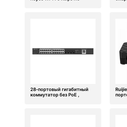
RAP2260(G)
упра
RG-E
28-портовый гигабитный
Ruij
коммутатор без PoE ,
порт
управляемый облаком RG-
наст
NBS3100-24GT4SFP