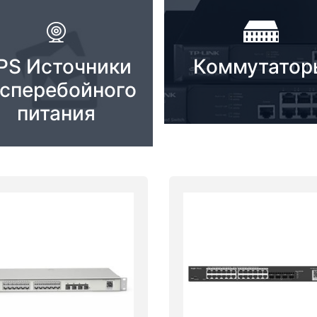
PS Источники
Коммутатор
сперебойного
питания