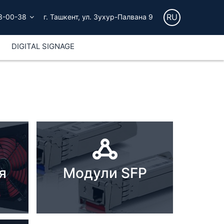
RU
3-00-38
г. Ташкент, ул. Зухур-Палвана 9
DIGITAL SIGNAGE
я
Модули SFP