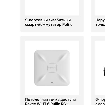
9-портовый гигабитный
Нару
смарт-коммутатор PoE с
точка
облачным управлением
RAP6
Ruijie RG-ES209GC-P
Потолочная точка доступа
6-по
Reyee Wi-Fi 6 Ruijie RG-
смар