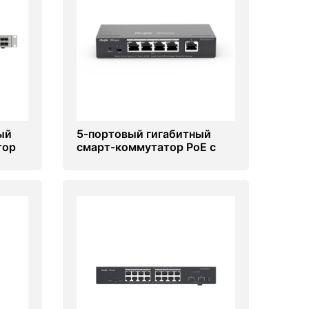
ый
5-портовый гигабитный
тор
смарт-коммутатор PoE с
х
облачным управлением
Ruijie RG-ES205GC-P