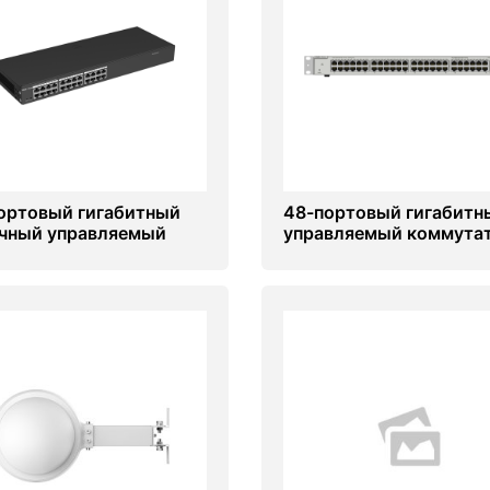
ортовый гигабитный
48-портовый гигабитн
чный управляемый
управляемый коммута
утатор без PoE Ruijie
уровня 2, 4 восходящи
ES224GC
канала 10G Ruijie RG-
NBS3200-48GT4XS