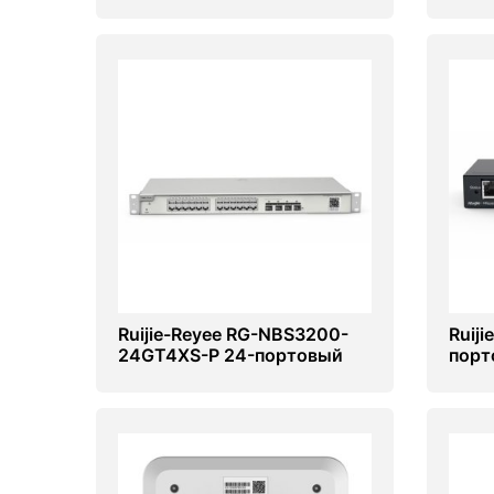
портами RJ45 Ruijie RG-
обла
NBS3200-24SFP/8GT4XS
RG-E
Ruijie-Reyee RG-NBS3200-
Ruij
24GT4XS-P 24-портовый
порт
POE гигабитный
наст
управляемый коммутатор