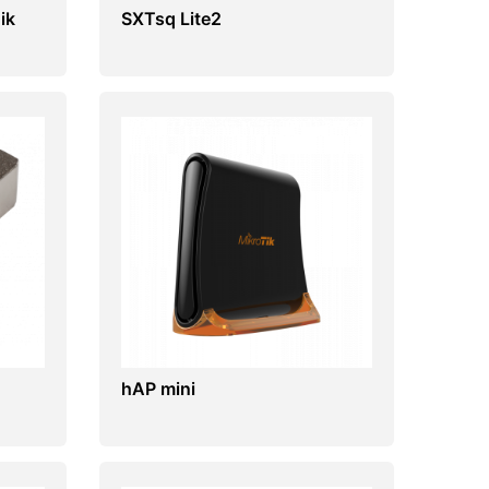
ik
SXTsq Lite2
hAP mini