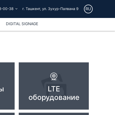
RU
3-00-38
г. Ташкент, ул. Зухур-Палвана 9
DIGITAL SIGNAGE
ы
LTE
оборудование