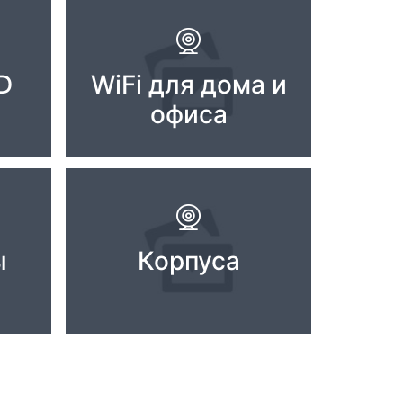
D
WiFi для дома и
офиса
ы
Корпуса