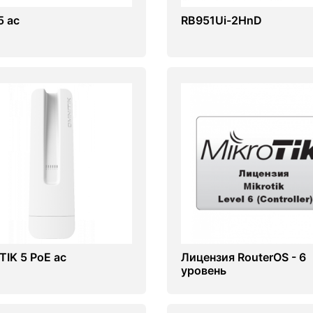
5 ac
RB951Ui-2HnD
TIK 5 PoE ac
Лицензия RouterOS - 6
уровень