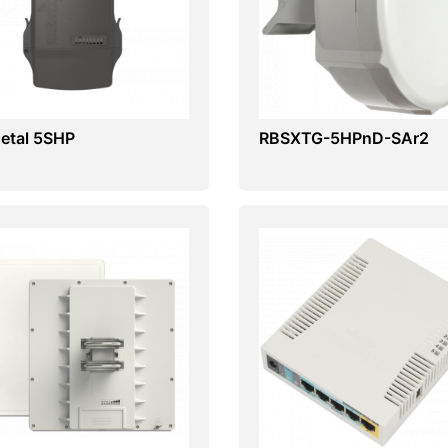
etal 5SHP
RBSXTG-5HPnD-SAr2