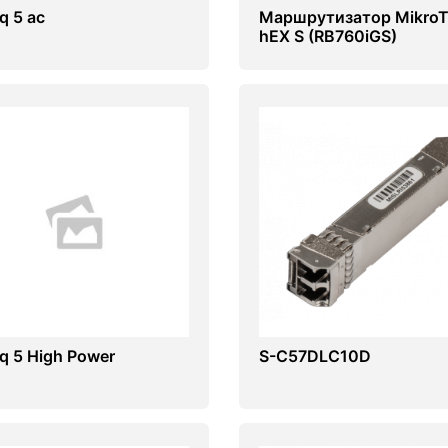
q 5 ac
Маршрутизатор MikroT
hEX S (RB760iGS)
q 5 High Power
S-C57DLC10D