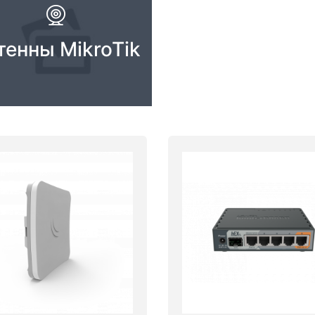
тенны MikroTik