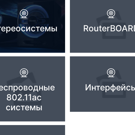
тереосистемы
RouterBOAR
еспроводные
Интерфейс
802.11ac
системы