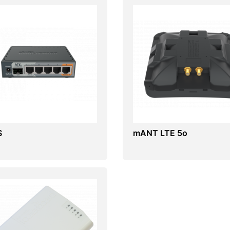
S
mANT LTE 5o