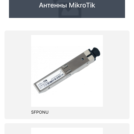
Антенны MikroTik
SFPONU