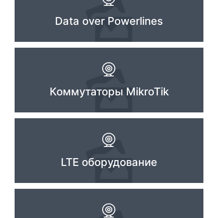
Стереосистемы
Data over Powerlines
Серверное оборудование
UPS Источники бесперебойного питания
Мышки и Клавиатуры
Коммутаторы MikroTik
Наушники
Сетевое оборудование
Системы охлаждения
Видеоконференцсвязь
LTE оборудование
Digital Signage
Видеонаблюдение
Компьютеры Fujitsu